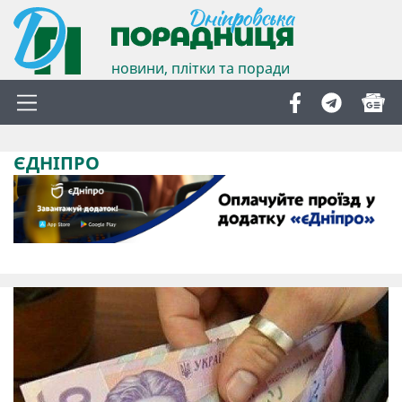
новини, плітки та поради
ЄДНІПРО