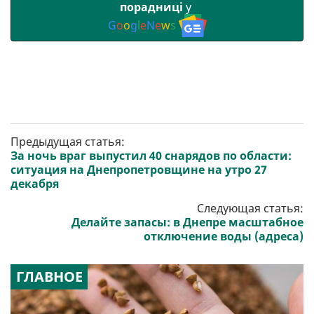
порадниці
у
G
o
o
g
l
e
N
e
w
s
Предыдущая статья:
За ночь враг выпустил 40 снарядов по области:
ситуация на Днепропетровщине на утро 27
декабря
Следующая статья:
Делайте запасы: в Днепре масштабное
отключение воды (адреса)
ГЛАВНОЕ