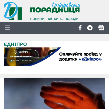
новини, плітки та поради
ЄДНІПРО