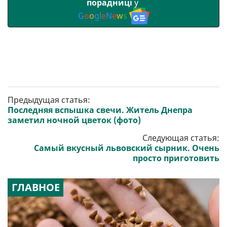
порадниці
у
G
o
o
g
l
e
N
e
w
s
Предыдущая статья:
Последняя вспышка свечи. Житель Днепра
заметил ночной цветок (фото)
Следующая статья:
Самый вкусный львовский сырник. Очень
просто приготовить
ГЛАВНОЕ