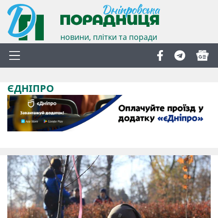
новини, плітки та поради
ЄДНІПРО