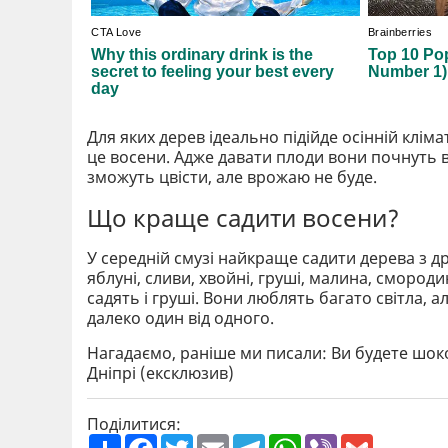
Для яких дерев ідеально підійде осінній клім
це восени. Адже давати плоди вони почнуть в
зможуть цвісти, але врожаю не буде.
Що краще садити восени?
У середній смузі найкраще садити дерева з д
яблуні, сливи, хвойні, груші, малина, смороди
садять і груші. Вони люблять багато світла, а
далеко один від одного.
Нагадаємо, раніше ми писали: Ви будете шоко
Дніпрі (ексклюзив)
Поділитися:
П
F
T
E
T
W
V
G