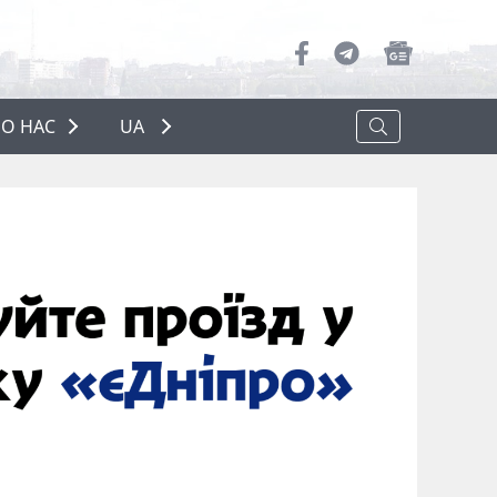
О НАС
UA
ПРО НАС
РЕКЛАМА
ПОЛІТИКА КОНФІДЕНЦІЙНОСТІ