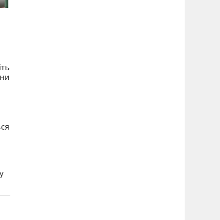
іть
они
ься
я
у