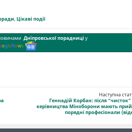
поради
,
Цікаві події
 новинами
Дніпровської порадниці
у
o
o
g
l
e
N
e
w
s
Наступна стат
ра
Геннадій Корбан: після “чисток”
керівництва Міноборони мають при
порядні професіонали (від