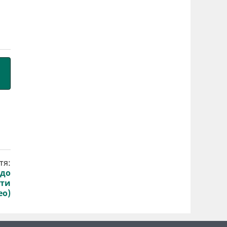
тя:
 до
йти
ео)