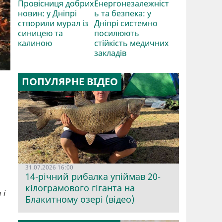
Провісниця добрих
Енергонезалежніст
новин: у Дніпрі
ь та безпека: у
створили мурал із
Дніпрі системно
синицею та
посилюють
калиною
стійкість медичних
закладів
ПОПУЛЯРНЕ ВІДЕО
31.07.2026 16:00
14-річний рибалка упіймав 20-
кілограмового гіганта на
 і
Блакитному озері (відео)