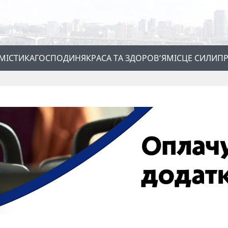
МІСТИКА
ГОСПОДИНЯ
КРАСА ТА ЗДОРОВ’Я
МІСЦЕ СИЛИ
ПР