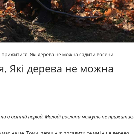
 прижитися. Які дерева не можна садити восени
. Які дерева не можна
и в осінній період. Молоді рослини можуть не прижитися
час на це. Тому, перш ніж посадити те чи інше дерево,