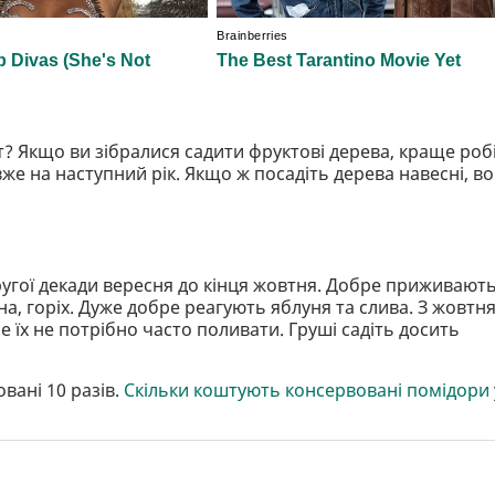
ат? Якщо ви зібралися садити фруктові дерева, краще роб
же на наступний рік. Якщо ж посадіть дерева навесні, в
ругої декади вересня до кінця жовтня. Добре приживают
на, горіх. Дуже добре реагують яблуня та слива. З жовтн
ле їх не потрібно часто поливати. Груші садіть досить
вані 10 разів.
Скільки коштують консервовані помідори