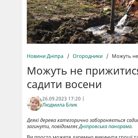
Новини Дніпра
/
Огородники
/
Можуть не
Можуть не прижитися
садити восени
26.09.2023 17:20 |
Людмила Блик
Деякі дерева категорично забороняється садит
загинути, повідомляє
Дніпровська панорама
.
Ви просто можете даремно викинути гроші та 