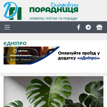
новини, плітки та поради
ЄДНІПРО