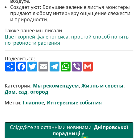
воздухе.
Создает уют: Большие зеленые листья монстеры
придают любому интерьеру ощущение свежести
и природности.
Также ранее мы писали
Цвет корней фаленопсиса: простой способ понять
потребности растения
Поделиться:
П
F
T
E
T
W
V
G
о
a
w
m
e
h
i
m
ш
c
i
a
l
a
b
a
и
e
t
i
e
t
e
i
р
b
t
l
g
s
r
l
Категории:
Мы рекомендуем
,
Жизнь и советы
,
и
o
e
r
A
Дом, сад, огород
т
o
r
a
p
и
k
m
p
Метки:
Главное
,
Интересные события
Слідкуйте за останніми новинами
Дніпровської
порадниці
у