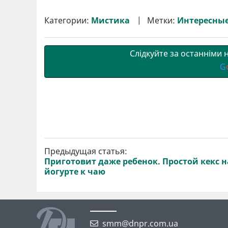
ш
c
i
a
l
a
b
a
и
e
t
i
e
t
e
i
р
b
t
l
g
s
r
l
Категории:
Мистика
Метки:
Интересные
и
o
e
r
A
т
o
r
a
p
и
k
m
p
Слідкуйте за останніми
G
Предыдущая статья:
Приготовит даже ребенок. Простой кекс н
йогурте к чаю
smm@dnpr.com.ua