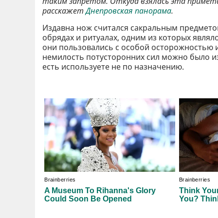
таким запретом. Откуда взялась эта примета
расскажет
Днепровская панорама
.
Издавна нож считался сакральным предметом
обрядах и ритуалах, одним из которых явл
они пользовались с особой осторожностью и
немилость потусторонних сил можно было из-з
есть используете не по назначению.