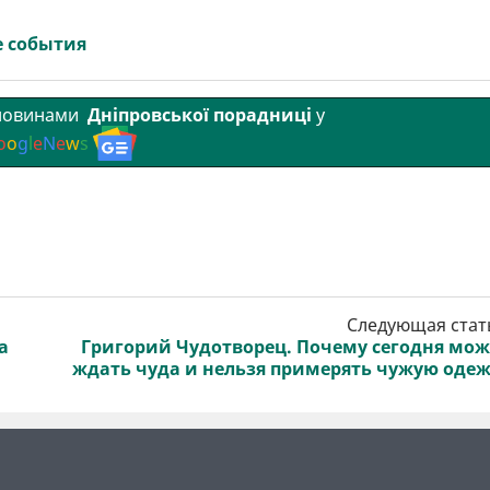
 события
 новинами
Дніпровської порадниці
у
o
o
g
l
e
N
e
w
s
Следующая стат
а
Григорий Чудотворец. Почему сегодня мо
ждать чуда и нельзя примерять чужую оде