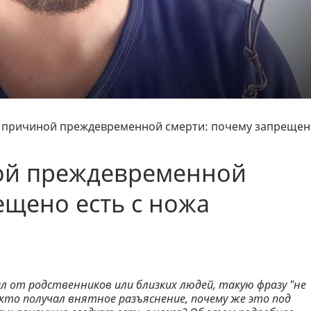
 причиной преждевременной смерти: почему запрещен
ой преждевременной
ещено есть с ножа
ал от родственников или близких людей, такую фразу "не
о кто получал внятное разъяснение, почему же это под