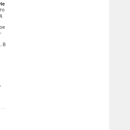
"Не
то
д
вое
-
. В
м
ь