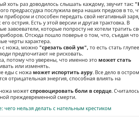
й хоть раз доводилось слышать каждому, звучит так
: 
того предрассудка послужила вера наших предков в то, ч
м прибором и способен передать свой негативный заря
его острия. Есть у этой версии и другая трактовка. В
ые завоеватели, которые попросту не хотели тратить с
риборов. Отсюда пошло поверье о том, что, съедая что
ные черты характера.
 с ножа, можно
"срезать свой ум",
то есть стать глупее
 люди предпочитают не рисковать.
а, потому что уверены, что именно это
может стать
вать или изменять.
ие еды с ножа
может испортить ауру
. Все дело в остро
тся отрицательная энергия, способная влиять на
с ножа может
спровоцировать боли в сердце
. Считалос
чиной преждевременной смерти.
 чего нельзя делать с нательным крестиком