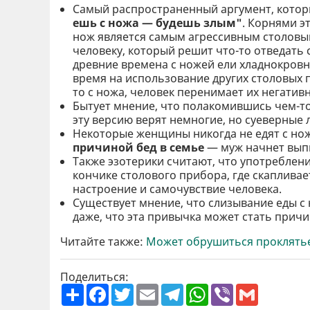
Самый распространенный аргумент, которы
ешь с ножа — будешь злым"
. Корнями э
нож является самым агрессивным столовы
человеку, который решит что-то отведать с 
древние времена с ножей ели хладнокровн
время на использование других столовых п
то с ножа, человек перенимает их негатив
Бытует мнение, что полакомившись чем-то
эту версию верят немногие, но суеверные
Некоторые женщины никогда не едят с нож
причиной бед в семье
— муж начнет выпи
Также эзотерики считают, что употреблен
кончике столового прибора, где скапливае
настроение и самочувствие человека.
Существует мнение, что слизывание еды 
даже, что эта привычка может стать при
Читайте также:
Может обрушиться проклятье:
Поделиться:
П
F
T
E
T
W
V
G
о
a
w
m
e
h
i
m