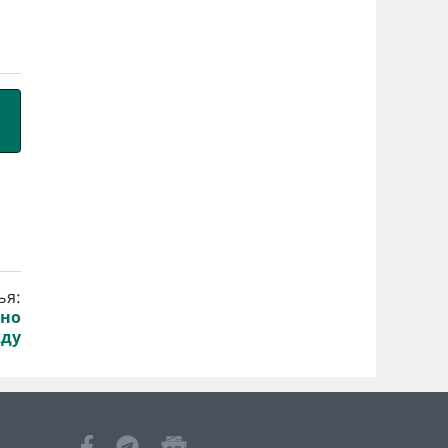
ья:
жно
жду