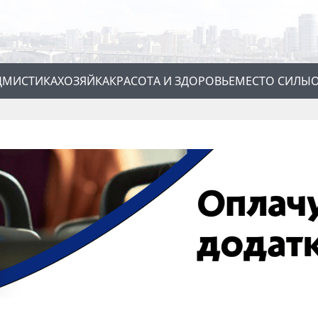
Д
МИСТИКА
ХОЗЯЙКА
КРАСОТА И ЗДОРОВЬЕ
МЕСТО СИЛЫ
О