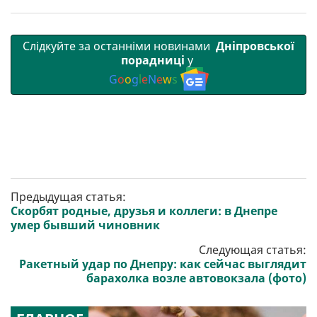
Слідкуйте за останніми новинами
Дніпровської
порадниці
у
G
o
o
g
l
e
N
e
w
s
Предыдущая статья:
Скорбят родные, друзья и коллеги: в Днепре
умер бывший чиновник
Следующая статья:
Ракетный удар по Днепру: как сейчас выглядит
барахолка возле автовокзала (фото)