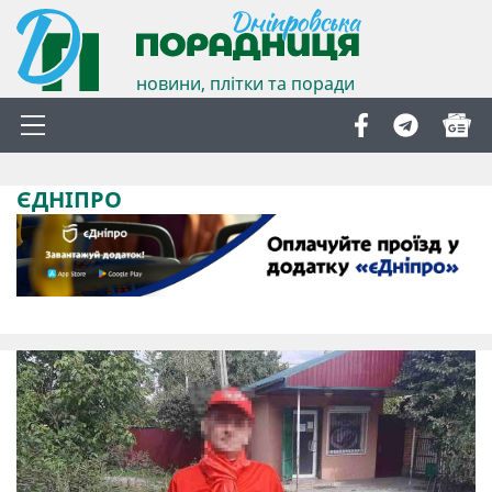
новини, плітки та поради
ЄДНІПРО