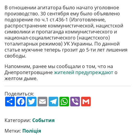
В отношении агитатора было начато уголовное
производство. 30 сентября ему было объявлено
подозрение по ч.1 ст.436-1 (Изготовление,
распространение коммунистической, нацистской
символики и пропаганда коммунистического и
национал-социалистического (нацистского)
тоталитарных режимов) УК Украины. По данной
статье мужчине теперь грозит до 5-ти лет лишения
свободы.
Напомним, ранее мы сообщали о том, что на
Днепропетровщине
жителей предупреждают
о
желтом дыме.
Поделиться:
П
F
T
E
T
W
V
G
о
a
w
m
e
h
i
m
ш
c
i
a
l
a
b
a
и
e
t
i
e
t
e
i
р
b
t
l
g
s
r
l
Категории:
События
и
o
e
r
A
т
o
r
a
p
Метки:
Поліція
и
k
m
p