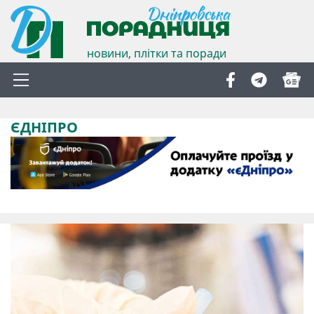
новини, плітки та поради
ЄДНІПРО