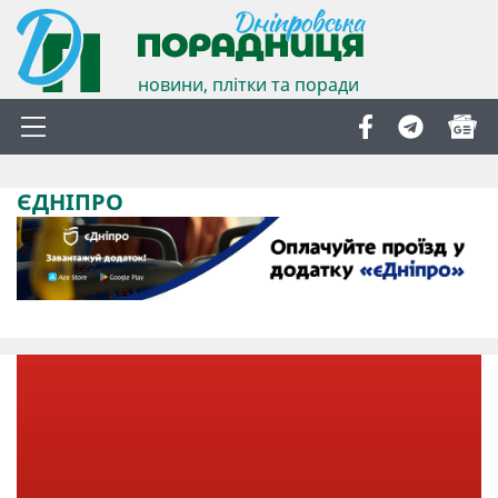
новини, плітки та поради
ЄДНІПРО