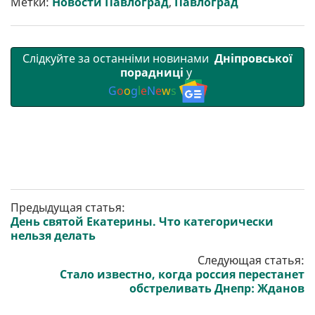
Метки:
Новости Павлоград
,
Павлоград
и
k
m
p
Слідкуйте за останніми новинами
Дніпровської
порадниці
у
G
o
o
g
l
e
N
e
w
s
Предыдущая статья:
День святой Екатерины. Что категорически
нельзя делать
Следующая статья:
Стало известно, когда россия перестанет
обстреливать Днепр: Жданов