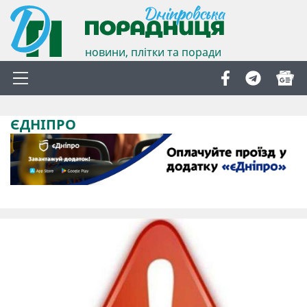
новини, плітки та поради
ЄДНІПРО