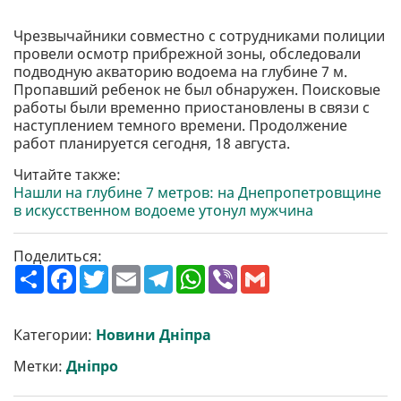
Чрезвычайники совместно с сотрудниками полиции
провели осмотр прибрежной зоны, обследовали
подводную акваторию водоема на глубине 7 м.
Пропавший ребенок не был обнаружен. Поисковые
работы были временно приостановлены в связи с
наступлением темного времени. Продолжение
работ планируется сегодня, 18 августа.
Читайте также:
Нашли на глубине 7 метров: на Днепропетровщине
в искусственном водоеме утонул мужчина
Поделиться:
П
F
T
E
T
W
V
G
о
a
w
m
e
h
i
m
ш
c
i
a
l
a
b
a
и
e
t
i
e
t
e
i
р
b
t
l
g
s
r
l
Категории:
Новини Дніпра
и
o
e
r
A
т
o
r
a
p
Метки:
Дніпро
и
k
m
p