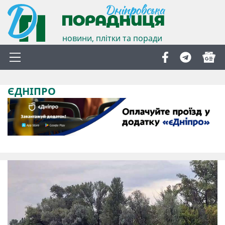
новини, плітки та поради
ЄДНІПРО