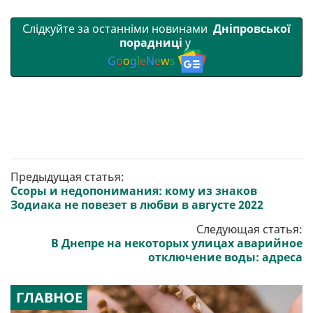
Слідкуйте за останніми новинами
Дніпровської
порадниці
у
G
o
o
g
l
e
N
e
w
s
Предыдущая статья:
Ссоры и недопонимания: кому из знаков
Зодиака не повезет в любви в августе 2022
Следующая статья:
В Днепре на некоторых улицах аварийное
отключение воды: адреса
ГЛАВНОЕ