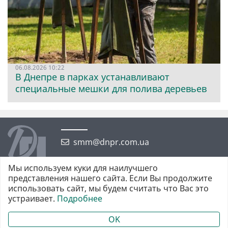
06.08.2026 10:22
В Днепре в парках устанавливают
специальные мешки для полива деревьев
smm@dnpr.com.ua
Мы используем куки для наилучшего
представления нашего сайта. Если Вы продолжите
использовать сайт, мы будем считать что Вас это
устраивает.
Подробнее
©2026 https://dnpr.com.ua Дніпровська порадниця
Всі права захищені. При повному або частковому використанні
OK
матеріалів обов'язкове активне гіперпосилання у першому абзаці.