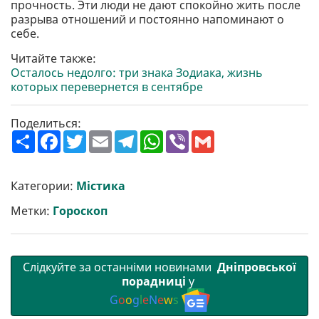
прочность. Эти люди не дают спокойно жить после
разрыва отношений и постоянно напоминают о
себе.
Читайте также:
Осталось недолго: три знака Зодиака, жизнь
которых перевернется в сентябре
Поделиться:
П
F
T
E
T
W
V
G
о
a
w
m
e
h
i
m
ш
c
i
a
l
a
b
a
и
e
t
i
e
t
e
i
р
b
t
l
g
s
r
l
Категории:
Містика
и
o
e
r
A
т
o
r
a
p
Метки:
Гороскоп
и
k
m
p
Слідкуйте за останніми новинами
Дніпровської
порадниці
у
G
o
o
g
l
e
N
e
w
s