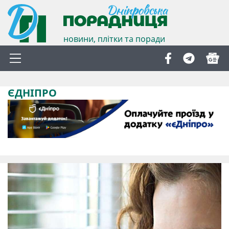
новини, плітки та поради
ЄДНІПРО