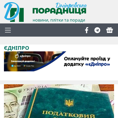
новини, плітки та поради
ЄДНІПРО