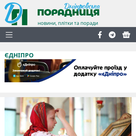
новини, плітки та поради
ЄДНІПРО