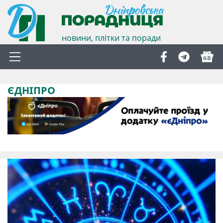
новини, плітки та поради
ЄДНІПРО