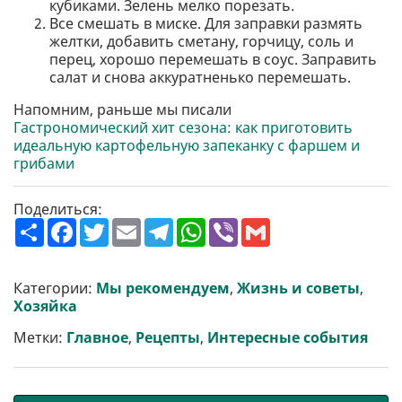
кубиками. Зелень мелко порезать.
Все смешать в миске. Для заправки размять
желтки, добавить сметану, горчицу, соль и
перец, хорошо перемешать в соус. Заправить
салат и снова аккуратненько перемешать.
Напомним, раньше мы писали
Гастрономический хит сезона: как приготовить
идеальную картофельную запеканку с фаршем и
грибами
Поделиться:
П
F
T
E
T
W
V
G
о
a
w
m
e
h
i
m
ш
c
i
a
l
a
b
a
и
e
t
i
e
t
e
i
р
b
t
l
g
s
r
l
Категории:
Мы рекомендуем
,
Жизнь и советы
,
и
o
e
r
A
Хозяйка
т
o
r
a
p
и
k
m
p
Метки:
Главное
,
Рецепты
,
Интересные события