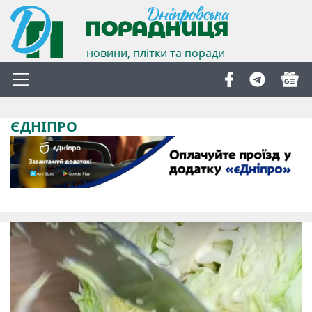
новини, плітки та поради
ЄДНІПРО