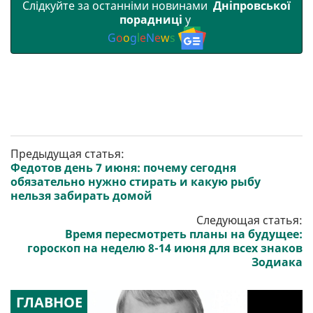
Слідкуйте за останніми новинами
Дніпровської
порадниці
у
G
o
o
g
l
e
N
e
w
s
Предыдущая статья:
Федотов день 7 июня: почему сегодня
обязательно нужно стирать и какую рыбу
нельзя забирать домой
Следующая статья:
Время пересмотреть планы на будущее:
гороскоп на неделю 8-14 июня для всех знаков
Зодиака
ГЛАВНОЕ