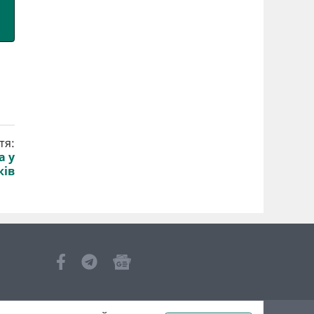
тя:
а у
ків