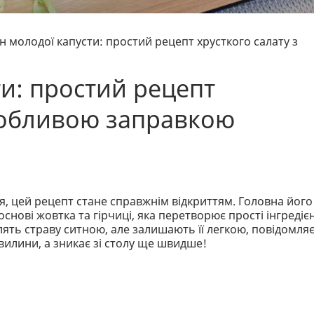
н молодої капусти: простий рецепт хрусткого салату з
ти: простий рецепт
особливою заправкою
я, цей рецепт стане справжнім відкриттям. Головна його
снові жовтка та гірчиці, яка перетворює прості інгредіє
лять страву ситною, але залишають її легкою, повідомля
 хвилини, а зникає зі столу ще швидше!