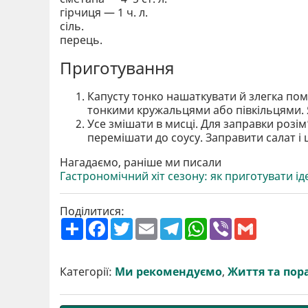
гірчиця — 1 ч. л.
сіль.
перець.
Приготування
Капусту тонко нашаткувати й злегка пом
тонкими кружальцями або півкільцями. Я
Усе змішати в мисці. Для заправки розім
перемішати до соусу. Заправити салат і
Нагадаємо, раніше ми писали
Гастрономічний хіт сезону: як приготувати і
Поділитися:
П
F
T
E
T
W
V
G
о
a
w
m
e
h
i
m
ш
c
i
a
l
a
b
a
и
e
t
i
e
t
e
i
р
b
t
l
g
s
r
l
Категорії:
Ми рекомендуємо
,
Життя та пор
и
o
e
r
A
т
o
r
a
p
и
k
m
p