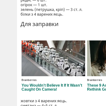
редис — 6 шт.
огірок — 1 шт.
зелень (петрушка, кріп) — 3 ст. л.
білки з 4 варених яєць.
Для заправки
жовтки з 4 варених яєць.
сметана — 4–5 ст. л.