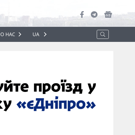
О НАС
UA
ПРО НАС
РЕКЛАМА
ПОЛІТИКА КОНФІДЕНЦІЙНОСТІ