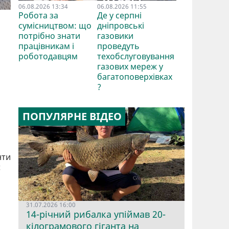
06.08.2026 13:34
06.08.2026 11:55
Робота за
Де у серпні
сумісництвом: що
дніпровські
потрібно знати
газовики
працівникам і
проведуть
роботодавцям
техобслуговування
газових мереж у
багатоповерхівках
?
ПОПУЛЯРНЕ ВІДЕО
нти
є
31.07.2026 16:00
14-річний рибалка упіймав 20-
кілограмового гіганта на