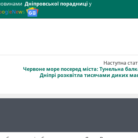
 новинами
Дніпровської порадниці
у
o
o
g
l
e
N
e
w
s
Наступна стат
Червоне море посеред міста: Тунельна балк
Дніпрі розквітла тисячами диких ма