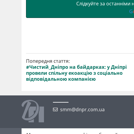
Слідкуйте за останніми
G
Попередня стаття:
#Чистий_Дніпро на байдарках: у Дніпрі
провели спільну екоакцію з соціально
відповідальною компанією
smm@dnpr.com.ua