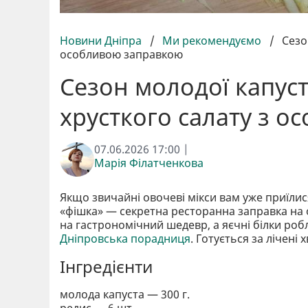
Новини Дніпра
/
Ми рекомендуємо
/
Сезо
особливою заправкою
Сезон молодої капус
хрусткого салату з 
07.06.2026 17:00 |
Марія Філатченкова
Якщо звичайні овочеві мікси вам уже приїлис
«фішка» — секретна ресторанна заправка на о
на гастрономічний шедевр, а яєчні білки роб
Дніпровська порадниця
. Готується за лічені
Інгредієнти
молода капуста — 300 г.