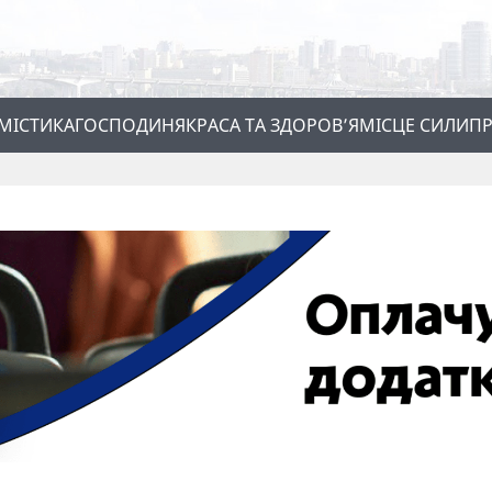
МІСТИКА
ГОСПОДИНЯ
КРАСА ТА ЗДОРОВ’Я
МІСЦЕ СИЛИ
ПР