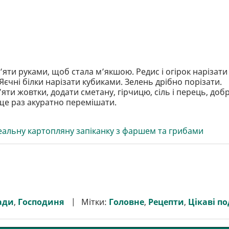
’яти руками, щоб стала м’якшою. Редис і огірок нарізати
єчні білки нарізати кубиками. Зелень дрібно порізати.
’яти жовтки, додати сметану, гірчицю, сіль і перець, доб
 ще раз акуратно перемішати.
деальну картопляну запіканку з фаршем та грибами
ади
,
Господиня
Мітки:
Головне
,
Рецепти
,
Цікаві по