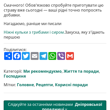
Смачного! Обов'язково спробуйте приготувати цю
страву вже сьогодні — ваші рідні точно попросять
добавки.
Нагадаємо, раніше ми писали
Ніжні кульки з грибами і сиром.
Закуска, яку з’їдають
першою
Поділитися:
П
F
T
E
T
W
V
G
о
a
w
m
e
h
i
m
ш
c
i
a
l
a
b
a
и
e
t
i
e
t
e
i
р
b
t
l
g
s
r
l
Категорії:
Ми рекомендуємо
,
Життя та поради
,
и
o
e
r
A
Господиня
т
o
r
a
p
и
k
m
p
Мітки:
Головне
,
Рецепти
,
Корисні поради
Слідкуйте за останніми новинами
Дніпровської
порадниці
у