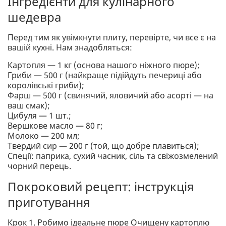
Інгредієнти для кулінарного
шедевра
Перед тим як увімкнути плиту, перевірте, чи все є на
вашій кухні. Нам знадобляться:
Картопля — 1 кг (основа нашого ніжного пюре);
Гриби — 500 г (найкраще підійдуть печериці або
королівські гриби);
Фарш — 500 г (свинячий, яловичий або асорті — на
ваш смак);
Цибуля — 1 шт.;
Вершкове масло — 80 г;
Молоко — 200 мл;
Твердий сир — 200 г (той, що добре плавиться);
Спеції: паприка, сухий часник, сіль та свіжозмелений
чорний перець.
Покроковий рецепт: інструкція
приготування
Крок 1. Робимо ідеальне пюре Очищену картоплю