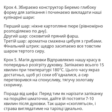
Крок 4. Збираємо конструктор Беремо глибоку
форму для запікання і починаємо викладати наші
кулінарні шари:
Перший шар: ніжне картопляне пюре (рівномірно
розподіляємо по дну).
Другий шар: соковитий пряний фарш.
Третій шар: ароматна смажена цибуля з грибами.
Фінальний штрих: щедро засипаємо все товстим
шаром тертого сиру.
Крок 5. Магія духовки Відправляємо нашу красу в
попередньо розігріту духовку. Запікаємо всього 15
хвилин при температурі 180°C. Цього часу якраз
достатньо, щоб усі соки об'єдналися, а сир
перетворився на спокусливу, тягучу золотаву
скоринку.
Порада від шефа: Перед тим як нарізати запіканку
на порційні шматочки, дайте їй постояти 7-10
хвилин після духовки. Так шари «схопляться», і
страва виглядатиме на тарілці ідеально.