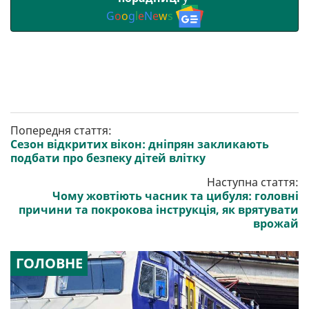
G
o
o
g
l
e
N
e
w
s
Попередня стаття:
Сезон відкритих вікон: дніпрян закликають
подбати про безпеку дітей влітку
Наступна стаття:
Чому жовтіють часник та цибуля: головні
причини та покрокова інструкція, як врятувати
врожай
ГОЛОВНЕ