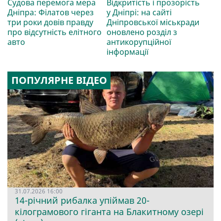
Судова перемога мера
Відкритість і прозорість
Дніпра: Філатов через
у Дніпрі: на сайті
три роки довів правду
Дніпровської міськради
про відсутність елітного
оновлено розділ з
авто
антикорупційної
інформації
ПОПУЛЯРНЕ ВІДЕО
31.07.2026 16:00
14-річний рибалка упіймав 20-
кілограмового гіганта на Блакитному озері