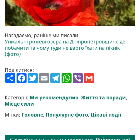
Нагадаємо, раніше ми писали
Унікальні рожеві озера на Дніпропетровщині: де
побачити та чому туди не варто їхати на пікнік
(фото)
Поділитися:
П
F
T
E
T
W
V
G
о
a
w
m
e
h
i
m
ш
c
i
a
l
a
b
a
и
e
t
i
e
t
e
i
р
b
t
l
g
s
r
l
Категорії:
Ми рекомендуємо
,
Життя та поради
,
и
o
e
r
A
Місце сили
т
o
r
a
p
и
k
m
p
Мітки:
Головне
,
Популярне фото
,
Цікаві події
Слідкуйте за останніми новинами
Дніпровської