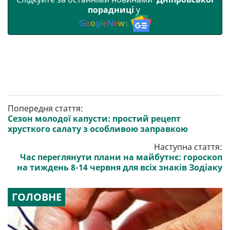
порадниці
у
G
o
o
g
l
e
N
e
w
s
Попередня стаття:
Сезон молодої капусти: простий рецепт
хрусткого салату з особливою заправкою
Наступна стаття:
Час переглянути плани на майбутнє: гороскоп
на тиждень 8-14 червня для всіх знаків Зодіаку
ГОЛОВНЕ