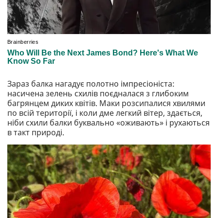
Зараз балка нагадує полотно імпресіоніста:
насичена зелень схилів поєдналася з глибоким
багрянцем диких квітів. Маки розсипалися хвилями
по всій території, і коли дме легкий вітер, здається,
ніби схили балки буквально «оживають» і рухаються
в такт природі.