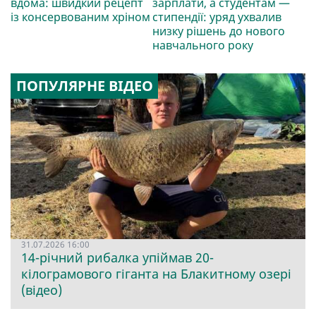
вдома: швидкий рецепт
зарплати, а студентам —
із консервованим хріном
стипендії: уряд ухвалив
низку рішень до нового
навчального року
ПОПУЛЯРНЕ ВІДЕО
31.07.2026 16:00
14-річний рибалка упіймав 20-
кілограмового гіганта на Блакитному озері
(відео)