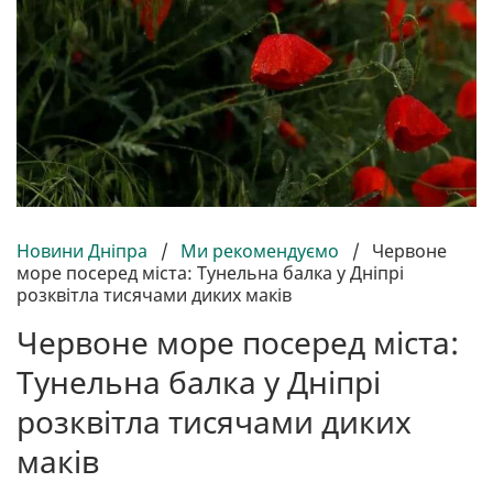
Новини Дніпра
/
Ми рекомендуємо
/
Червоне
море посеред міста: Тунельна балка у Дніпрі
розквітла тисячами диких маків
Червоне море посеред міста:
Тунельна балка у Дніпрі
розквітла тисячами диких
маків