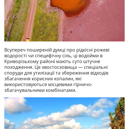
Всупереч поширеній думці про рідкісні рожеві
водорості чи специфічну сіль, ці водойми в
Криворізькому районі мають суто штучне
походження. Це хвостосховища — спеціальні
споруди для утилізації та збереження відходів
збагачення корисних копалин, які
використовуються місцевими гірничо-
збагачувальними комбінатами.