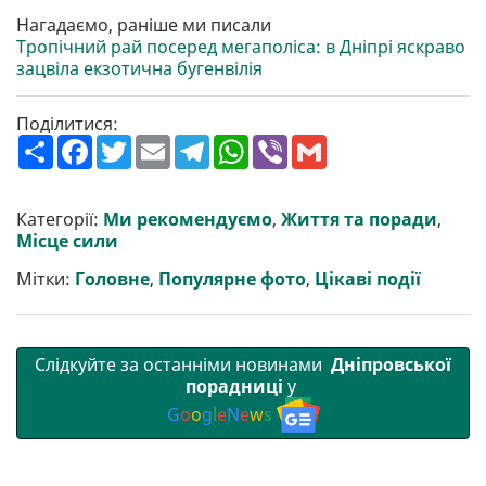
Нагадаємо, раніше ми писали
Тропічний рай посеред мегаполіса: в Дніпрі яскраво
зацвіла екзотична бугенвілія
Поділитися:
П
F
T
E
T
W
V
G
о
a
w
m
e
h
i
m
ш
c
i
a
l
a
b
a
и
e
t
i
e
t
e
i
р
b
t
l
g
s
r
l
Категорії:
Ми рекомендуємо
,
Життя та поради
,
и
o
e
r
A
Місце сили
т
o
r
a
p
и
k
m
p
Мітки:
Головне
,
Популярне фото
,
Цікаві події
Слідкуйте за останніми новинами
Дніпровської
порадниці
у
G
o
o
g
l
e
N
e
w
s