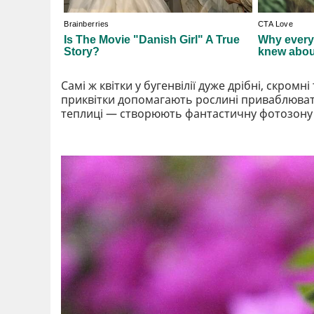
Самі ж квітки у бугенвілії дуже дрібні, скромн
приквітки допомагають рослині приваблювати 
теплиці — створюють фантастичну фотозону дл