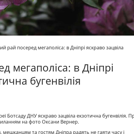
ий рай посеред мегаполіса: в Дніпрі яскраво зацвіла
д мегаполіса: в Дніпрі
тична бугенвілія
еї Ботсаду ДНУ яскраво зацвіла екзотична бугенвілія. П
иланням на фото Оксани Вернер.
, мешканцям та гостям Дніпра радять не гаяти часу і