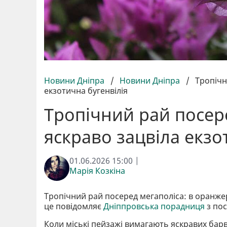
Новини Дніпра
/
Новини Дніпра
/
Тропічн
екзотична бугенвілія
Тропічний рай посере
яскраво зацвіла екзо
01.06.2026 15:00 |
Марія Козкіна
Тропічний рай посеред мегаполіса: в оранжер
це повідомляє
Дніппровська порадниця
з пос
Коли міські пейзажі вимагають яскравих барв