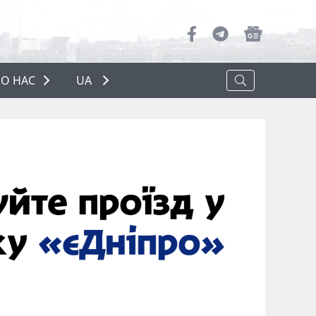
О НАС
UA
ПРО НАС
РЕКЛАМА
ПОЛІТИКА КОНФІДЕНЦІЙНОСТІ