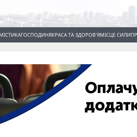
МІСТИКА
ГОСПОДИНЯ
КРАСА ТА ЗДОРОВ’Я
МІСЦЕ СИЛИ
ПР