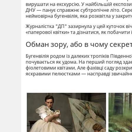
вирушати на екскурсію. У найбільшій експоз
ДНУ — панує справжнє субтропічне літо. Серед
неймовірна бугенвілія, яка розквітла у закрит
Журналістка "ДП" зазирнула у цей куточок ві
«паперової квітки» та дізнатися, як побачити її
Обман зору, або в чому секрет
Бугенвілія родом із далеких тропіків Південн
почувається як удома. На перший погляд зд
фіолетовими квітами. Але фахівці саду розк
яскравими пелюстками — насправді звичайне л