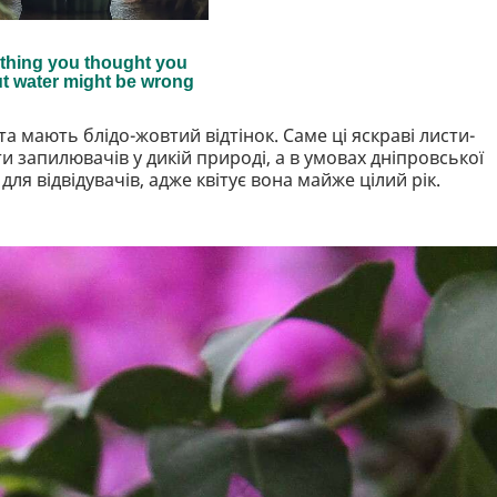
і та мають блідо-жовтий відтінок. Саме ці яскраві листи-
запилювачів у дикій природі, а в умовах дніпровської
я відвідувачів, адже квітує вона майже цілий рік.