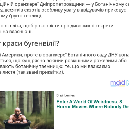
иційній оранжереї Дніпропетровщини — у Ботанічному с
 десятків екзотів особливу увагу відвідувачів приковує
ому ґрунті теплиці.
чного літа, щоб розповісти про дивовижні секрети
 на власні очі.
 краси бугенвілії?
ої Америки, проте в оранжереї Ботанічного саду ДНУ вон
ається, що кущ рясно всіяний розкішними рожевими або
ривають ботанічну таємницю: те, що ми вважаємо
истя (так звані приквітки).