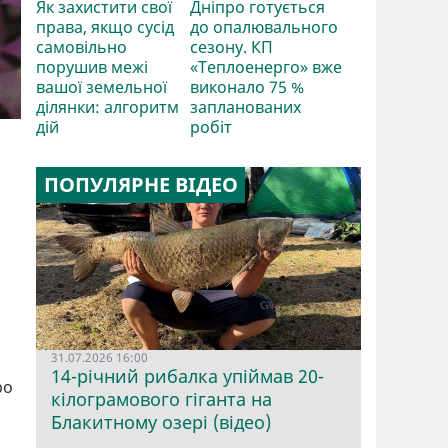
Як захистити свої
Дніпро готується
права, якщо сусід
до опалювального
самовільно
сезону. КП
порушив межі
«Теплоенерго» вже
вашої земельної
виконало 75 %
ділянки: алгоритм
запланованих
дій
робіт
ПОПУЛЯРНЕ ВІДЕО
31.07.2026 16:00
14-річний рибалка упіймав 20-
ро
кілограмового гіганта на
Блакитному озері (відео)