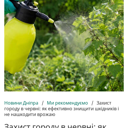
Новини Дніпра
/
Ми рекомендуємо
/
Захист
городу в червні: як ефективно знищити шкідників і
не нашкодити врожаю
Захист городу в червні: як