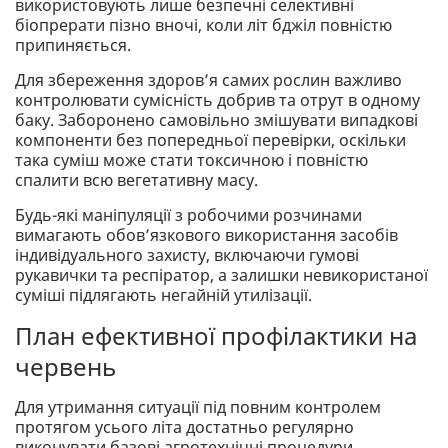
використовують лише безпечні селективні
біопрерати пізно вночі, коли літ бджіл повністю
припиняється.
Для збереження здоров’я самих рослин важливо
контролювати сумісність добрив та отрут в одному
баку. Заборонено самовільно змішувати випадкові
компоненти без попередньої перевірки, оскільки
така суміш може стати токсичною і повністю
спалити всю вегетативну масу.
Будь-які маніпуляції з робочими розчинами
вимагають обов’язкового використання засобів
індивідуального захисту, включаючи гумові
рукавички та респіратор, а залишки невикористаної
суміші підлягають негайній утилізації.
План ефективної профілактики на
червень
Для утримання ситуації під повним контролем
протягом усього літа достатньо регулярно
виконувати базові агротехнічні процедури.