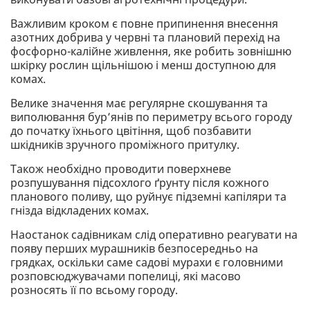
Важливим кроком є повне припинення внесення
азотних добрива у червні та плановий перехід на
фосфорно-калійне живлення, яке робить зовнішню
шкірку рослин щільнішою і менш доступною для
комах.
Велике значення має регулярне скошування та
виполювання бур’янів по периметру всього городу
до початку їхнього цвітіння, щоб позбавити
шкідників зручного проміжного притулку.
Також необхідно проводити поверхневе
розпушування підсохлого ґрунту після кожного
планового поливу, що руйнує підземні капіляри та
гнізда відкладених комах.
Наостанок садівникам слід оперативно реагувати на
появу перших мурашників безпосередньо на
грядках, оскільки саме садові мурахи є головними
розповсюджувачами попелиці, які масово
розносять її по всьому городу.