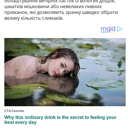
облаштування вечірніх пасток із вологих дощок,
шматків мішковини або невеликих пивних
приманок, які дозволяють зранку швидко зібрати
велику кількість слимаків.