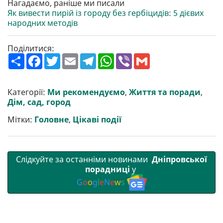
Нагадаємо, раніше ми писали
Як вивести пирій із городу без гербіцидів: 5 дієвих
народних методів
Поділитися:
П
F
T
E
T
W
V
G
о
a
w
m
e
h
i
m
ш
c
i
a
l
a
b
a
и
e
t
i
e
t
e
i
р
b
t
l
g
s
r
l
Категорії:
Ми рекомендуємо
,
Життя та поради
,
и
o
e
r
A
Дім, сад, город
т
o
r
a
p
и
k
m
p
Мітки:
Головне
,
Цікаві події
Слідкуйте за останніми новинами
Дніпровської
порадниці
у
G
o
o
g
l
e
N
e
w
s