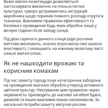
Важкі хімічні інсектициди дозволяється
застосовувати виключно на пізньостиглих
культурах, суворо дотримуючись інструкцій
виробника щодо термінів повного розпаду отрути в
тканинах. Важливим правилом ефективності та
безпеки є проведення будь-яких обробок лише у
вечірні години після заходу сонця.
Під дією гарячого денного сонця рідкі розчини
миттєво висихають, значно втрачаючи свої захисні
властивості, і залишають на ніжному вологому листі
сильні хімічні опіки.
Як не нашкодити врожаю та
корисним комахам
Під час захисту городу існує категорична заборона
на проведення хімічних обробок у період активного
цвітіння культур. Нехтування цим правилом через
неуважність призводить до масової загибелі бджіл,
джмелів та інших важливих комах-запилювачів. За
нагальної потреби захисту квітучих рослин