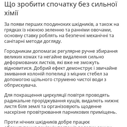
Що зробити спочатку без сильної
хімії
За появи перших поодиноких шкідників, а також на
грядках із ніжною зеленню та ранніми овочами,
основну ставку роблять на безпечні механічні та
санітарні методи догляду.
Городникам допомагає регулярне ручне збирання
великих комах та негайне видалення сильно
деформованих листків, які вже не зможуть
відновитися. Добрий ефект демонструє і звичайне
змивання колоній попелиці з міцних стебел за
допомогою щільного струменю чистої води з
обприскувача.
Для покращення циркуляції повітря проводять
радикальне проріджування кущів, видалють нижнє
листя біля землі та організовують щоденне
наскрізне провітрювання парникових приміщень.
Проти нічних шкідників добре працює