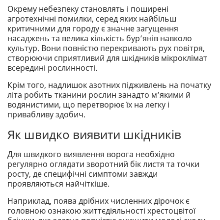
Окрему небезпеку становлять і поширені
агротехнічні помилки, серед яких найбільш
критичними для городу є значне загущення
насаджень та велика кількість бур’янів навколо
культур. Вони повністю перекривають рух повітря,
створюючи сприятливий для шкідників мікроклімат
всередині рослинності.
Крім того, надлишок азотних підживлень на початку
літа робить тканини рослин занадто м’якими й
водянистими, що перетворює їх на легку і
привабливу здобич.
Як швидко виявити шкідників
Для швидкого виявлення ворога необхідно
регулярно оглядати зворотний бік листя та точки
росту, де специфічні симптоми завжди
проявляються найчіткіше.
Наприклад, поява дрібних численних дірочок є
головною ознакою життєдіяльності хрестоцвітої