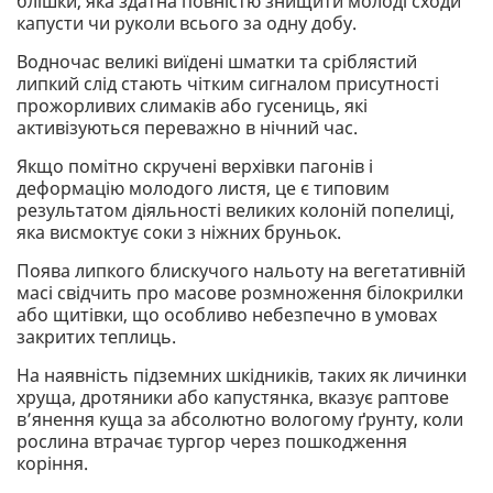
блішки, яка здатна повністю знищити молоді сходи
капусти чи руколи всього за одну добу.
Водночас великі виїдені шматки та сріблястий
липкий слід стають чітким сигналом присутності
прожорливих слимаків або гусениць, які
активізуються переважно в нічний час.
Якщо помітно скручені верхівки пагонів і
деформацію молодого листя, це є типовим
результатом діяльності великих колоній попелиці,
яка висмоктує соки з ніжних бруньок.
Поява липкого блискучого нальоту на вегетативній
масі свідчить про масове розмноження білокрилки
або щитівки, що особливо небезпечно в умовах
закритих теплиць.
На наявність підземних шкідників, таких як личинки
хруща, дротяники або капустянка, вказує раптове
в’янення куща за абсолютно вологому ґрунту, коли
рослина втрачає тургор через пошкодження
коріння.