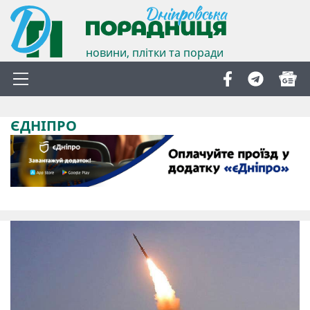
новини, плітки та поради
ЄДНІПРО