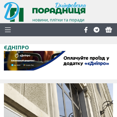
новини, плітки та поради
ЄДНІПРО