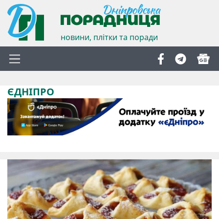
новини, плітки та поради
ЄДНІПРО