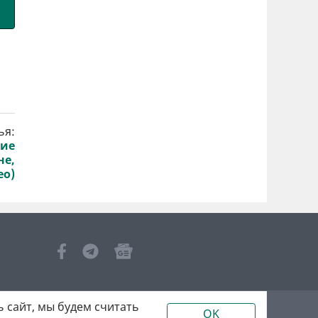
ья:
кие
не,
ео)
 сайт, мы будем считать
OK