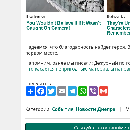
Надеемся, что благодарность найдет героя. 
первом месте.
Напомним, ранее мы писали: Дежурный по го
Что касается непригодных, материалы напра
Поделиться:
П
F
T
E
T
W
V
G
о
a
w
m
e
h
i
m
ш
c
i
a
l
a
b
a
и
e
t
i
e
t
e
i
р
b
t
l
g
s
r
l
Категории:
События
,
Новости Днепра
М
и
o
e
r
A
т
o
r
a
p
и
k
m
p
Слідкуйте за останніми