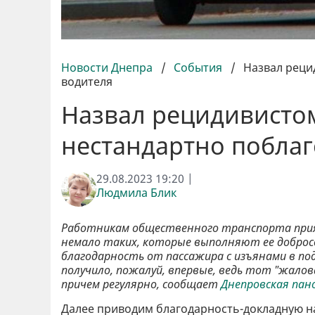
Новости Днепра
/
События
/
Назвал реци
водителя
Назвал рецидивистом
нестандартно побла
29.08.2023 19:20 |
Людмила Блик
Работникам общественного транспорта приятн
немало таких, которые выполняют ее доброс
благодарность от пассажира с изъянами в п
получило, пожалуй, впервые, ведь тот "жалова
причем регулярно, сообщает
Днепровская пан
Далее приводим благодарность-докладную на