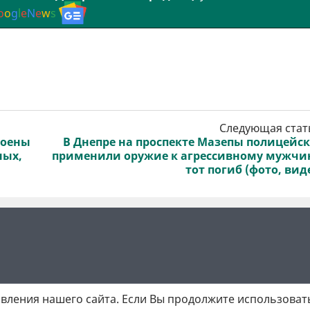
o
o
g
l
e
N
e
w
s
Следующая стат
роены
В Днепре на проспекте Мазепы полицейс
ных,
применили оружие к агрессивному мужчи
тот погиб (фото, вид
вления нашего сайта. Если Вы продолжите использовать