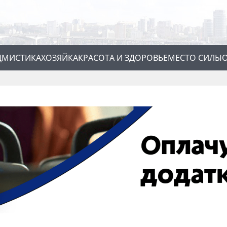
Д
МИСТИКА
ХОЗЯЙКА
КРАСОТА И ЗДОРОВЬЕ
МЕСТО СИЛЫ
О