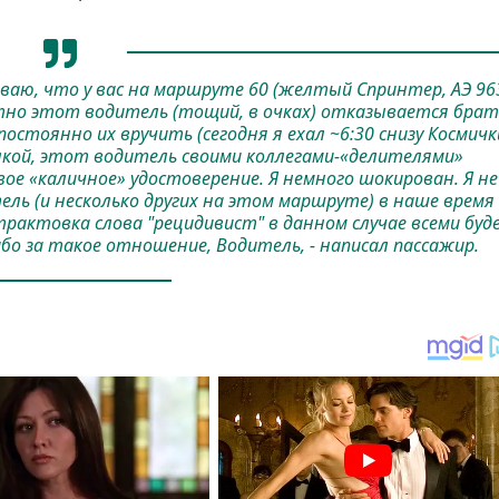
ваю, что у вас на маршруте 60 (желтый Спринтер, АЭ 96
но этот водитель (тощий, в очках) отказывается брат
постоянно их вручить (сегодня я ехал ~6:30 снизу Космичк
алкой, этот водитель своими коллегами-«делителями»
е «каличное» удостоверение. Я немного шокирован. Я не
ель (и несколько других на этом маршруте) в наше время
трактовка слова "рецидивист" в данном случае всеми буд
бо за такое отношение, Водитель, - написал пассажир.