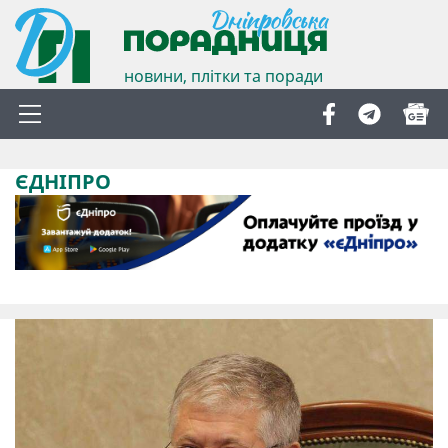
новини, плітки та поради
ЄДНІПРО