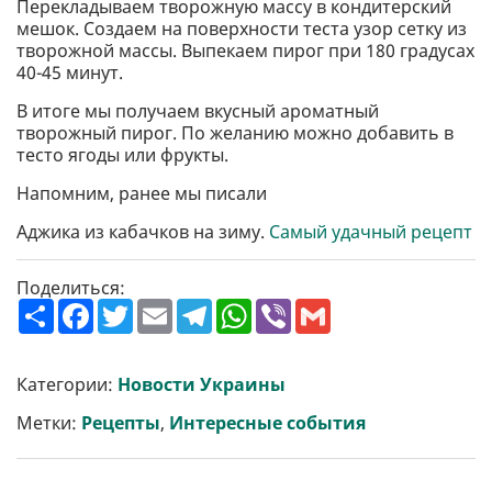
Перекладываем творожную массу в кондитерский
мешок. Создаем на поверхности теста узор сетку из
творожной массы. Выпекаем пирог при 180 градусах
40-45 минут.
В итоге мы получаем вкусный ароматный
творожный пирог. По желанию можно добавить в
тесто ягоды или фрукты.
Напомним, ранее мы писали
Аджика из кабачков на зиму.
Самый удачный рецепт
Поделиться:
П
F
T
E
T
W
V
G
о
a
w
m
e
h
i
m
ш
c
i
a
l
a
b
a
и
e
t
i
e
t
e
i
р
b
t
l
g
s
r
l
Категории:
Новости Украины
и
o
e
r
A
т
o
r
a
p
Метки:
Рецепты
,
Интересные события
и
k
m
p