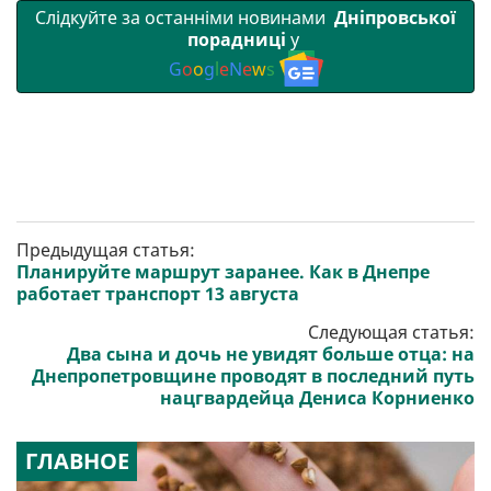
Слідкуйте за останніми новинами
Дніпровської
порадниці
у
G
o
o
g
l
e
N
e
w
s
Предыдущая статья:
Планируйте маршрут заранее. Как в Днепре
работает транспорт 13 августа
Следующая статья:
Два сына и дочь не увидят больше отца: на
Днепропетровщине проводят в последний путь
нацгвардейца Дениса Корниенко
ГЛАВНОЕ