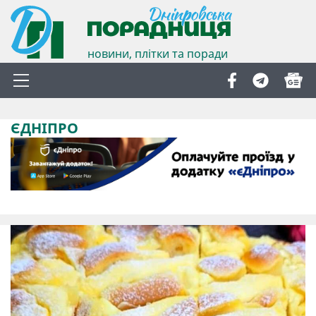
новини, плітки та поради
ЄДНІПРО