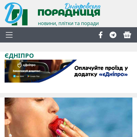
новини, плітки та поради
ЄДНІПРО