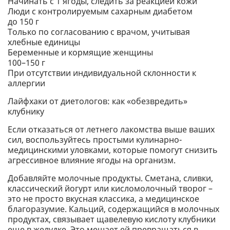
Начинать с 1 ягоды, следить за реакцией кожи
Люди с контролируемым сахарным диабетом
до 150 г
Только по согласованию с врачом, учитывая
хлебные единицы
Беременные и кормящие женщины
100–150 г
При отсутствии индивидуальной склонности к
аллергии
Лайфхаки от диетологов: как «обезвредить»
клубнику
Если отказаться от летнего лакомства выше ваших
сил, воспользуйтесь простыми кулинарно-
медицинскими уловками, которые помогут снизить
агрессивное влияние ягоды на организм.
Добавляйте молочные продукты. Сметана, сливки,
классический йогурт или кисломолочный творог –
это не просто вкусная классика, а медицинское
благоразумие. Кальций, содержащийся в молочных
продуктах, связывает щавелевую кислоту клубники
еще в желудке. Это мешает ей превращаться в