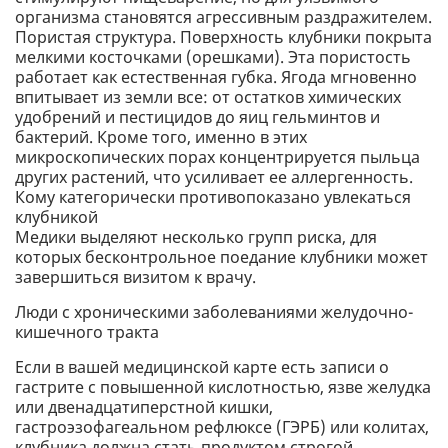
организма становятся агрессивным раздражителем.
Пористая структура. Поверхность клубники покрыта
мелкими косточками (орешками). Эта пористость
работает как естественная губка. Ягода мгновенно
впитывает из земли все: от остатков химических
удобрений и пестицидов до яиц гельминтов и
бактерий. Кроме того, именно в этих
микроскопических порах концентрируется пыльца
других растений, что усиливает ее аллергенность.
Кому категорически противопоказано увлекаться
клубникой
Медики выделяют несколько групп риска, для
которых бесконтрольное поедание клубники может
завершиться визитом к врачу.
Люди с хроническими заболеваниями желудочно-
кишечного тракта
Если в вашей медицинской карте есть записи о
гастрите с повышенной кислотностью, язве желудка
или двенадцатиперстной кишки,
гастроэзофагеальном рефлюксе (ГЭРБ) или колитах,
клубника должна стать продуктом строгой