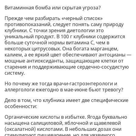
Витаминная бомба или скрытая угроза?
Прежде чем разбирать «черный список»
противопоказаний, следует понять саму природу
клубники. С точки зрения диетологии это
уникальный продукт. В 100 г клубники содержится
больше суточной нормы витамина С, чем в
некоторых цитрусовых. Она богата марганцем,
калием, а ее яркий цвет обеспечивают антоцианы —
мощные антиоксиданты, защищающие клетки от
старения и поддерживающие сердечно-сосудистую
систему.
Но почему же тогда врачи-гастроэнтерологи и
аллергологи ежегодно в мае-июне бьют тревогу?
Дело в том, что клубника имеет две специфические
особенности:
Органические кислоты в избытке. Ягода буквально
насыщена салициловой, яблочной и щавелевой
(оксалатной) кислотами. В небольших дозах они
стимулируют пищеварение, но для уязвимого