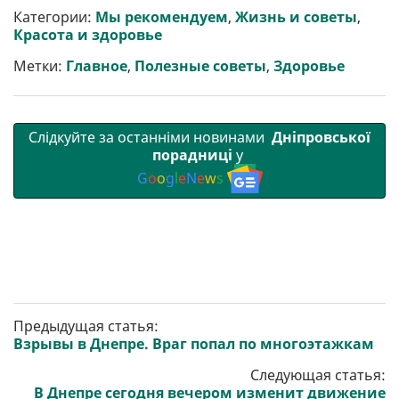
р
b
t
l
g
s
r
l
Категории:
Мы рекомендуем
,
Жизнь и советы
,
и
o
e
r
A
Красота и здоровье
т
o
r
a
p
и
k
m
p
Метки:
Главное
,
Полезные советы
,
Здоровье
Слідкуйте за останніми новинами
Дніпровської
порадниці
у
G
o
o
g
l
e
N
e
w
s
Предыдущая статья:
Взрывы в Днепре. Враг попал по многоэтажкам
Следующая статья:
В Днепре сегодня вечером изменит движение