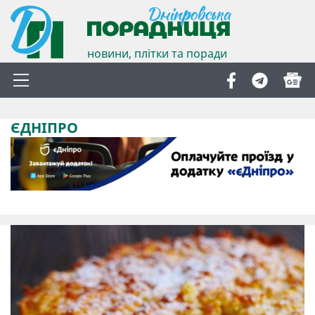
новини, плітки та поради
ЄДНІПРО