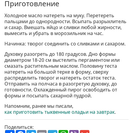
Приготовление
Холодное масло натереть на муку. Перетереть
пальцами до однородности. Всыпать разрыхлитель
и сахар. Вмешать яйцо и сливки любой жирности,
вымесить и убрать в морозильник на час.
Начинка: творог соединить со сливками и сахаром.
Духовку разогреть до 180 градусов. Дно формы
диаметром 18-20 см выстелить пергаментом или
смазать растительным маслом. Половину теста
натереть на большой терке в форму, сверху
распределить творог и натереть остаток теста.
Отправить на полчаса в разогретую духовку, до
готовности. Охлажденный пирог освободить от
формы и посыпать сахарной пудрой.
Напомним, ранее мы писали,
как приготовить тыквенные оладьи на завтрак
.
Поделиться:
П
F
T
E
T
W
V
G