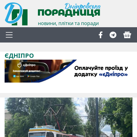
новини, плітки та поради
ЄДНІПРО