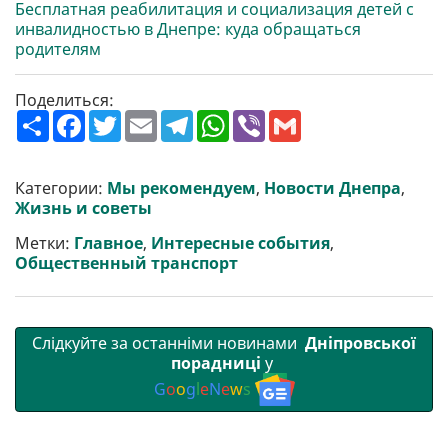
Бесплатная реабилитация и социализация детей с
инвалидностью в Днепре: куда обращаться
родителям
Поделиться:
П
F
T
E
T
W
V
G
о
a
w
m
e
h
i
m
ш
c
i
a
l
a
b
a
и
e
t
i
e
t
e
i
р
b
t
l
g
s
r
l
Категории:
Мы рекомендуем
,
Новости Днепра
,
и
o
e
r
A
Жизнь и советы
т
o
r
a
p
и
k
m
p
Метки:
Главное
,
Интересные события
,
Общественный транспорт
Слідкуйте за останніми новинами
Дніпровської
порадниці
у
G
o
o
g
l
e
N
e
w
s