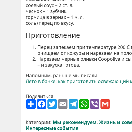
соевый соус – 2 ст. л.
чеснок – 1 зубчик.
горчица в зернах – 1 ч. л.
соль/перец по вкусу.
Приготовление
Перец запекаем при температуре 200 С 
очищаем от кожуры и нарезаем на поло
Нарезаем черные оливки Coopoliva и сы
– и закуска готова.
Напомним, раньше мы писали
Лето в банке: как приготовить освежающий 
Поделиться:
П
F
T
E
T
W
V
G
о
a
w
m
e
h
i
m
ш
c
i
a
l
a
b
a
и
e
t
i
e
t
e
i
р
b
t
l
g
s
r
l
Категории:
Мы рекомендуем
,
Жизнь и сов
и
o
e
r
A
Интересные события
т
o
r
a
p