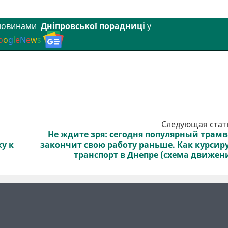
 новинами
Дніпровської порадниці
у
o
o
g
l
e
N
e
w
s
Следующая стат
Не ждите зря: сегодня популярный трам
у к
закончит свою работу раньше. Как курсир
транспорт в Днепре (схема движен