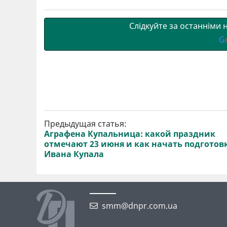
и
k
m
p
Слідкуйте за останніми
G
Предыдущая статья:
Аграфена Купальница: какой праздник
отмечают 23 июня и как начать подготовк
Ивана Купала
smm@dnpr.com.ua