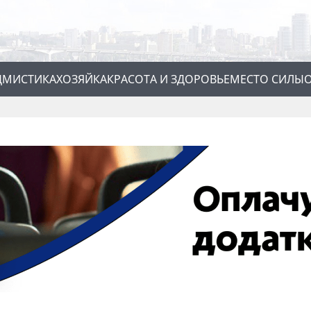
Д
МИСТИКА
ХОЗЯЙКА
КРАСОТА И ЗДОРОВЬЕ
МЕСТО СИЛЫ
О