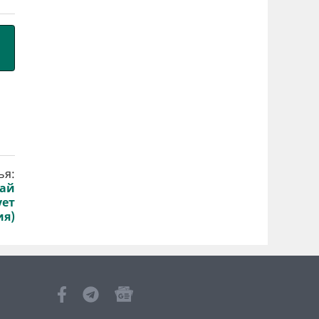
ья:
вай
ует
ия)