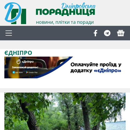
новини, плітки та поради
ЄДНІПРО