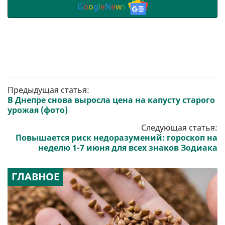
G
o
o
g
l
e
N
e
w
s
Предыдущая статья:
В Днепре снова выросла цена на капусту старого
урожая (фото)
Следующая статья:
Повышается риск недоразумений: гороскоп на
неделю 1-7 июня для всех знаков Зодиака
ГЛАВНОЕ