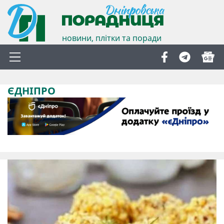
новини, плітки та поради
ЄДНІПРО