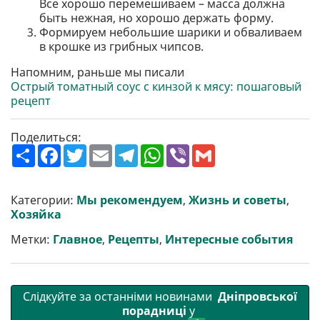
Все хорошо перемешиваем – масса должна
быть нежная, но хорошо держать форму.
Формируем небольшие шарики и обваливаем
в крошке из грибных чипсов.
Напомним, раньше мы писали
Острый томатный соус с кинзой к мясу: пошаговый
рецепт
Поделиться:
П
F
T
E
T
W
V
G
о
a
w
m
e
h
i
m
ш
c
i
a
l
a
b
a
и
e
t
i
e
t
e
i
р
b
t
l
g
s
r
l
Категории:
Мы рекомендуем
,
Жизнь и советы
,
и
o
e
r
A
Хозяйка
т
o
r
a
p
и
k
m
p
Метки:
Главное
,
Рецепты
,
Интересные события
Слідкуйте за останніми новинами
Дніпровської
порадниці
у