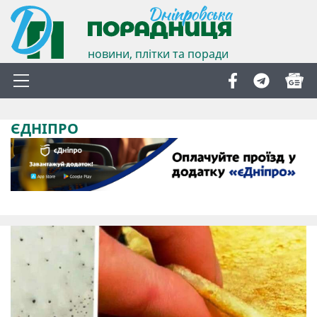
новини, плітки та поради
ЄДНІПРО