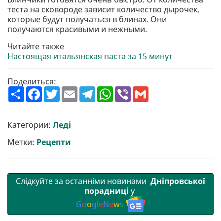
теста на сковороде зависит количество дырочек,
которые будут получаться в блинах. Они
получаются красивыми и нежными.
Читайте также
Настоящая итальянская паста за 15 минут
Поделиться:
П
F
T
E
T
W
V
G
о
a
w
m
e
h
i
m
ш
c
i
a
l
a
b
a
и
e
t
i
e
t
e
i
р
b
t
l
g
s
r
l
Категории:
Леді
и
o
e
r
A
т
o
r
a
p
Метки:
Рецепти
и
k
m
p
Слідкуйте за останніми новинами
Дніпровської
порадниці
у
G
o
o
g
l
e
N
e
w
s