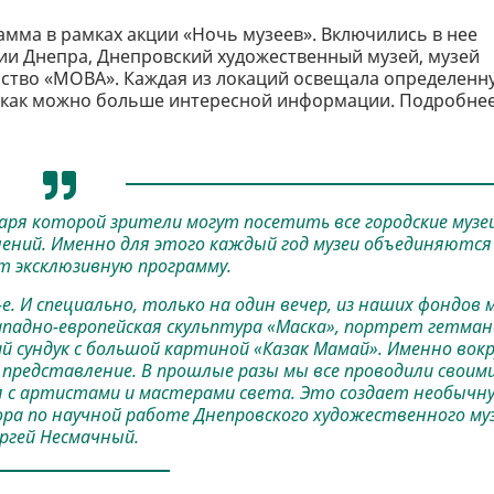
мма в рамках акции «Ночь музеев». Включились в нее
ии Днепра, Днепровский художественный музей, музей
ство «МОВА». Каждая из локаций освещала определенн
и как можно больше интересной информации. Подробне
даря которой зрители могут посетить все городские музе
ений. Именно для этого каждый год музеи объединяются
 эксклюзивную программу.
-е. И специально, только на один вечер, из наших фондов 
ападно-европейская скульптура «Маска», портрет гетман
й сундук с большой картиной «Казак Мамай». Именно вокр
представление. В прошлые разы мы все проводили своим
я с артистами и мастерами света. Это создает необычн
ора по научной работе Днепровского художественного му
ргей Несмачный.