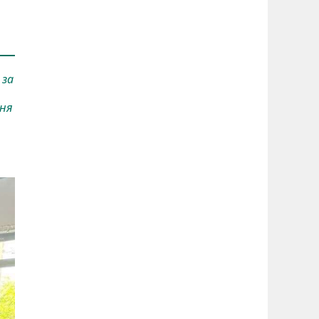
 за
еня