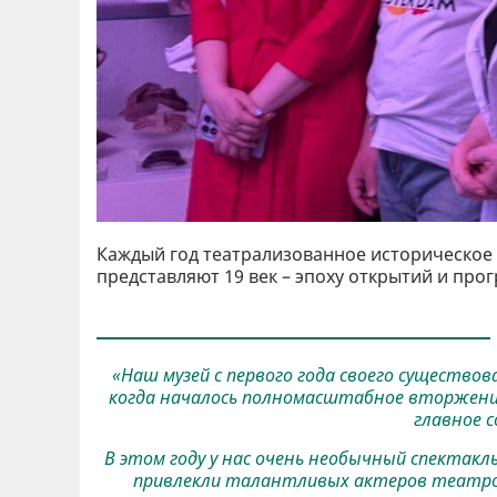
Каждый год театрализованное историческое ш
представляют 19 век – эпоху открытий и прог
«Наш музей с первого года своего существов
когда началось полномасштабное вторжение,
главное с
В этом году у нас очень необычный спектакл
привлекли талантливых актеров театро