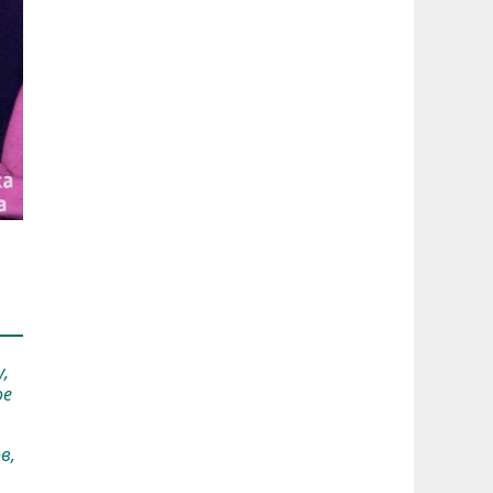
,
ое
в,