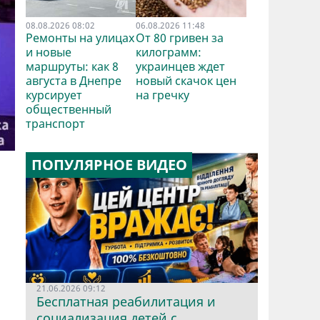
08.08.2026 08:02
06.08.2026 11:48
Ремонты на улицах
От 80 гривен за
и новые
килограмм:
маршруты: как 8
украинцев ждет
августа в Днепре
новый скачок цен
курсирует
на гречку
общественный
транспорт
ПОПУЛЯРНОЕ ВИДЕО
21.06.2026 09:12
Бесплатная реабилитация и
социализация детей с