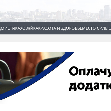
Д
МИСТИКА
ХОЗЯЙКА
КРАСОТА И ЗДОРОВЬЕ
МЕСТО СИЛЫ
О