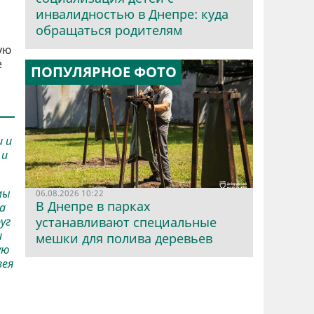
инвалидностью в Днепре: куда
обращаться родителям
ую
е
ПОПУЛЯРНОЕ ФОТО
и и
 и
мы
06.08.2026 10:22
В Днепре в парках
а
уг
устанавливают специальные
и
мешки для полива деревьев
ую
зея