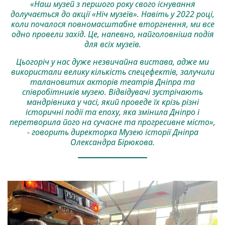
«Наш музей з першого року свого існування
долучається до акції «Ніч музеїв». Навіть у 2022 році,
коли почалося повномасштабне вторгнення, ми все
одно провели захід. Це, напевно, найголовніша подія
для всіх музеїв.
Цьогоріч у нас дуже незвичайна вистава, адже ми
використали велику кількість спецефектів, залучили
талановитих акторів театрів Дніпра та
співробітників музею. Відвідувачі зустрічають
мандрівника у часі, який проведе їх крізь різні
історичні події та епоху, яка змінила Дніпро і
перетворила його на сучасне та прогресивне місто»,
- говорить директорка Музею історії Дніпра
Олександра Бірюкова.