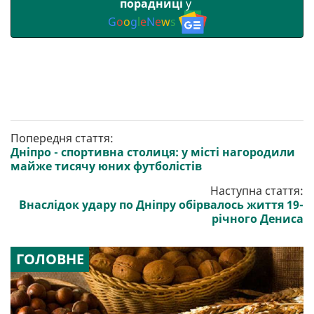
порадниці
у
G
o
o
g
l
e
N
e
w
s
Попередня стаття:
Дніпро - спортивна столиця: у місті нагородили
майже тисячу юних футболістів
Наступна стаття:
Внаслідок удару по Дніпру обірвалось життя 19-
річного Дениса
ГОЛОВНЕ