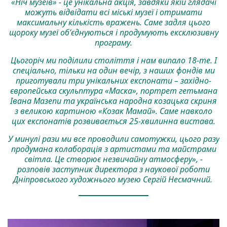
«Ніч музеїв» - це унікальна акція, завдяки якій глядачі
можуть відвідати всі міські музеї і отримати
максимальну кількість вражень. Саме задля цього
щороку музеї об’єднуються і продумують ексклюзивну
програму.
Цьогоріч ми поділили століття і нам випало 18-те. І
спеціально, тільки на один вечір, з наших фондів ми
приготували три унікальних експонати – західно-
європейська скульптура «Маска», портрет гетьмана
Івана Мазепи та українська народна козацька скриня
з великою картиною «Козак Мамай». Саме навколо
цих експонатів розвивається 25-хвилинна вистава.
У минулі рази ми все проводили самотужки, цього разу
продумана колаборація з артистами та майстрами
світла. Це створює незвичайну атмосферу», -
розповів заступник директора з наукової роботи
Дніпровського художнього музею Сергій Несмачний.