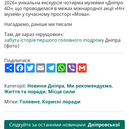
2026» унікальна екскурсія чотирма музеями «Дніпро
4D», що проводилася в межах міжнародної акції «Ніч
музеїв» у сучасному просторі «Мова».
Нагадаємо, раніше ми писали
Там, де зараз «хрущовки»:
забута історія першого головного іподрому
Дніпра
(фото)
Поділитися:
П
F
T
E
T
W
V
G
о
a
w
m
e
h
i
m
ш
c
i
a
l
a
b
a
и
e
t
i
e
t
e
i
р
b
t
l
g
s
r
l
Категорії:
Новини Дніпра
,
Ми рекомендуємо
,
и
o
e
r
A
Життя та поради
,
Місце сили
т
o
r
a
p
и
k
m
p
Мітки:
Головне
,
Корисні поради
Слідкуйте за останніми новинами
Дніпровської