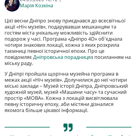
Марія Козкіна
Цієї весни Дніпро знову приєднався до всесвітньої
акції «Ніч музеїв», подарувавши мешканцям та
гостям міста унікальну можливість здійснити
подорож у часі. Програма «Дніпро 4D» об’єднала
чотири знакових локації, кожна з яких розкрила
таємниці певної історичної епохи. Про це
повідомляє
Дніпровська порадниця
з посиланням на
міську раду.
У Дніпрі пройшла щорічна музейна програма в
межах акції «Ніч музеїв». Долучилися до неї чотири
міські заклади – Музей історії Дніпра, Дніпровський
художній музей, музей «Машини часу» та сучасний
простір «МОВА». Кожна з локацій висвітлювала
певну історичну епоху, аби містяни дізналися
якомога більше цікавої інформації.