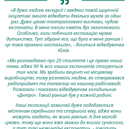
«Я дуже люблю екскурсії і завдяки такій щорічній
ініціативі змогла відвідати декілька музеїв за один
раз. Дуже цікаві театралізовані вистави, чудові
експонати. В мене інколи навіть дух захоплювало.
Особливо, коли побачила експозицію музею
дитинства. Тут зібране все, що було в мене раніше і
це така приємна ностальгія», - ділиться відвідувачка
Юлія.
«Ми розповідаємо про 20 століття і це прямо наша
тема, адже 90 % всіх наших експонатів стосуються
тих часів. Ми зробили акцент на місцевому
виробництві, тому розповіли людям, як створювався
радіоприймач та телевізор на нашому радіозаводі.
Розказали і показали відвідувачам холодильник
«Дніпро». Такий раніше був у кожній родині.
Наші експозиції зазвичай дуже подобаються
містянам середнього та старшого віку, адже вони
можуть згадати, як жили раніше. А для молоді
цікаво, тому що вони вже звикли до всього сучасного,
а тут такі незвичайні експонати», - говорить