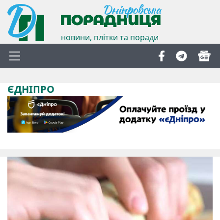
новини, плітки та поради
ЄДНІПРО