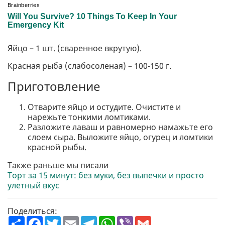
Яйцо – 1 шт. (сваренное вкрутую).
Красная рыба (слабосоленая) – 100-150 г.
Приготовление
Отварите яйцо и остудите. Очистите и
нарежьте тонкими ломтиками.
Разложите лаваш и равномерно намажьте его
слоем сыра. Выложите яйцо, огурец и ломтики
красной рыбы.
Также раньше мы писали
Торт за 15 минут: без муки, без выпечки и просто
улетный вкус
Поделиться:
П
F
T
E
T
W
V
G