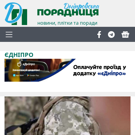
новини, плітки та поради
ЄДНІПРО