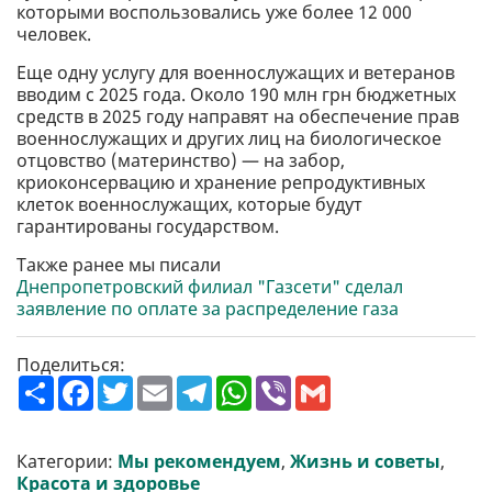
которыми воспользовались уже более 12 000
человек.
Еще одну услугу для военнослужащих и ветеранов
вводим с 2025 года. Около 190 млн грн бюджетных
средств в 2025 году направят на обеспечение прав
военнослужащих и других лиц на биологическое
отцовство (материнство) — на забор,
криоконсервацию и хранение репродуктивных
клеток военнослужащих, которые будут
гарантированы государством.
Также ранее мы писали
Днепропетровский филиал "Газсети" сделал
заявление по оплате за распределение газа
Поделиться:
П
F
T
E
T
W
V
G
о
a
w
m
e
h
i
m
ш
c
i
a
l
a
b
a
и
e
t
i
e
t
e
i
р
b
t
l
g
s
r
l
Категории:
Мы рекомендуем
,
Жизнь и советы
,
и
o
e
r
A
Красота и здоровье
т
o
r
a
p