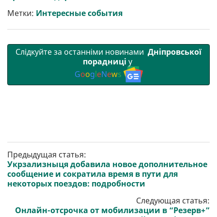
и
k
m
p
Метки:
Интересные события
Слідкуйте за останніми новинами
Дніпровської
порадниці
у
G
o
o
g
l
e
N
e
w
s
Предыдущая статья:
Укрзализныця добавила новое дополнительное
сообщение и сократила время в пути для
некоторых поездов: подробности
Следующая статья:
Онлайн-отсрочка от мобилизации в “Резерв+”