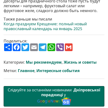
Десерты для праздничного стола тоже пусть будут
легкими – например, фруктовый салат или
фруктовое желе, сладкого должно быть немного.
Также раньше мы писали
Когда празднуем Крещение: полный новый
православный календарь на январь 2025
Поделиться:
П
F
T
E
T
W
V
G
о
a
w
m
e
h
i
m
ш
c
i
a
l
a
b
a
и
e
t
i
e
t
e
i
р
b
t
l
g
s
r
l
Категории:
Мы рекомендуем
,
Жизнь и советы
и
o
e
r
A
т
o
r
a
p
Метки:
Главное
,
Интересные события
и
k
m
p
Слідкуйте за останніми новинами
Дніпровської
порадниці
у
G
o
o
g
l
e
N
e
w
s