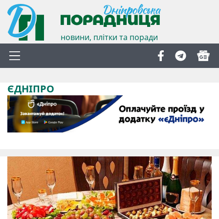
новини, плітки та поради
ЄДНІПРО