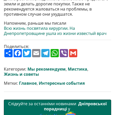
земли и делать дорогие покупки. Также не
рекомендуется жаловаться на проблемы, в
противном случае они ухудшатся.
Напомним, раньше мы писали
Всю жизнь посвятила хирургии. На
Днепропетровщине ушла из жизни известый врач
Поделиться:
П
F
T
E
T
W
V
G
о
a
w
m
e
h
i
m
ш
c
i
a
l
a
b
a
и
e
t
i
e
t
e
i
р
b
t
l
g
s
r
l
Категории:
Мы рекомендуем
,
Мистика
,
и
o
e
r
A
Жизнь и советы
т
o
r
a
p
и
k
m
p
Метки:
Главное
,
Интересные события
Слідкуйте за останніми новинами
Дніпровської
порадниці
у