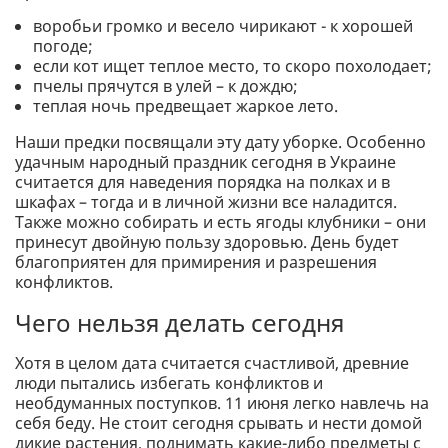
воробьи громко и весело чирикают - к хорошей
погоде;
если кот ищет теплое место, то скоро похолодает;
пчелы прячутся в улей – к дождю;
теплая ночь предвещает жаркое лето.
Наши предки посвящали эту дату уборке. Особенно
удачным народный праздник сегодня в Украине
считается для наведения порядка на полках и в
шкафах – тогда и в личной жизни все наладится.
Также можно собирать и есть ягоды клубники – они
принесут двойную пользу здоровью. День будет
благоприятен для примирения и разрешения
конфликтов.
Чего нельзя делать сегодня
Хотя в целом дата считается счастливой, древние
люди пытались избегать конфликтов и
необдуманных поступков. 11 июня легко навлечь на
себя беду. Не стоит сегодня срывать и нести домой
дикие растения, поднимать какие-либо предметы с