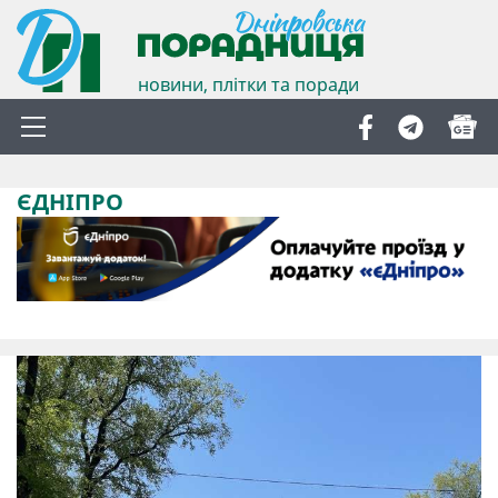
новини, плітки та поради
ЄДНІПРО