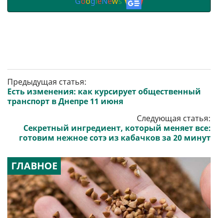
G
o
o
g
l
e
N
e
w
s
Предыдущая статья:
Есть изменения: как курсирует общественный
транспорт в Днепре 11 июня
Следующая статья:
Секретный ингредиент, который меняет все:
готовим нежное сотэ из кабачков за 20 минут
ГЛАВНОЕ