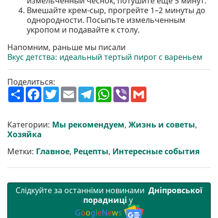
измельченный чеснок, потушите еще 5 минут.
Вмешайте крем-сыр, прогрейте 1–2 минуты до
однородности. Посыпьте измельченным
укропом и подавайте к столу.
Напомним, раньше мы писали
Вкус детства: идеальный тертый пирог с вареньем
Поделиться:
П
F
T
E
T
W
V
G
о
a
w
m
e
h
i
m
ш
c
i
a
l
a
b
a
и
e
t
i
e
t
e
i
р
b
t
l
g
s
r
l
Категории:
Мы рекомендуем
,
Жизнь и советы
,
и
o
e
r
A
Хозяйка
т
o
r
a
p
и
k
m
p
Метки:
Главное
,
Рецепты
,
Интересные события
Слідкуйте за останніми новинами
Дніпровської
порадниці
у
G
o
o
g
l
e
N
e
w
s