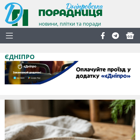
новини, плітки та поради
ЄДНІПРО