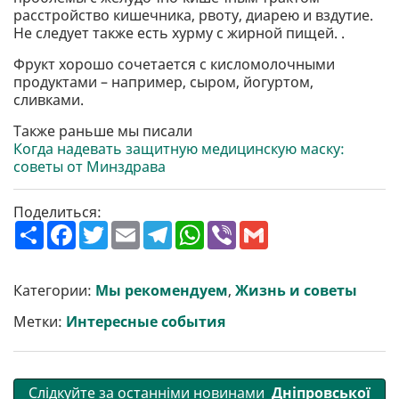
расстройство кишечника, рвоту, диарею и вздутие.
Не следует также есть хурму с жирной пищей. .
Фрукт хорошо сочетается с кисломолочными
продуктами – например, сыром, йогуртом,
сливками.
Также раньше мы писали
Когда надевать защитную медицинскую маску:
советы от Минздрава
Поделиться:
П
F
T
E
T
W
V
G
о
a
w
m
e
h
i
m
ш
c
i
a
l
a
b
a
и
e
t
i
e
t
e
i
р
b
t
l
g
s
r
l
Категории:
Мы рекомендуем
,
Жизнь и советы
и
o
e
r
A
т
o
r
a
p
Метки:
Интересные события
и
k
m
p
Слідкуйте за останніми новинами
Дніпровської