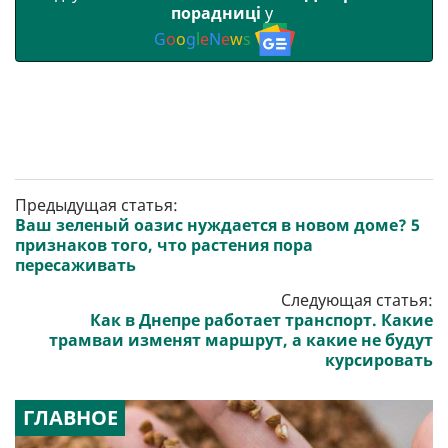
порадниці
у
G
o
o
g
l
e
N
e
w
s
Предыдущая статья:
Ваш зеленый оазис нуждается в новом доме? 5
признаков того, что растения пора
пересаживать
Следующая статья:
Как в Днепре работает транспорт. Какие
трамваи изменят маршрут, а какие не будут
курсировать
ГЛАВНОЕ