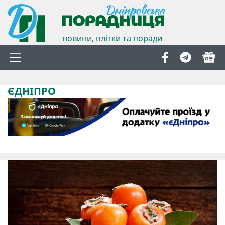
новини, плітки та поради
ЄДНІПРО