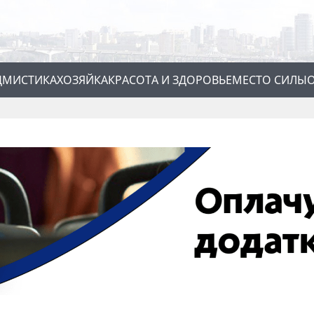
Д
МИСТИКА
ХОЗЯЙКА
КРАСОТА И ЗДОРОВЬЕ
МЕСТО СИЛЫ
О