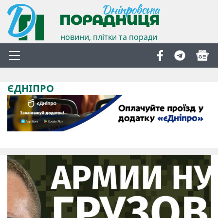
новини, плітки та поради
ЄДНІПРО