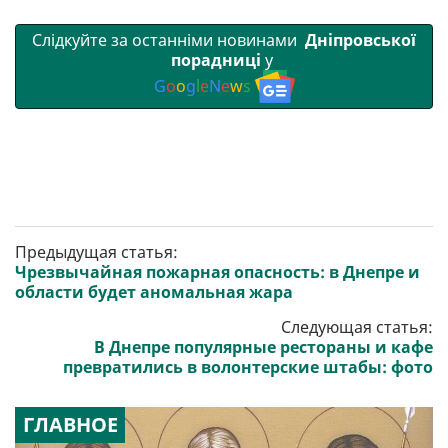
Слідкуйте за останніми новинами
Дніпровської
порадниці
у
G
o
o
g
l
e
N
e
w
s
Предыдущая статья:
Чрезвычайная пожарная опасность: в Днепре и
области будет аномальная жара
Следующая статья:
В Днепре популярные рестораны и кафе
превратились в волонтерские штабы: фото
ГЛАВНОЕ