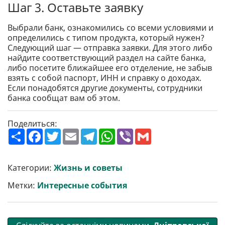
Шаг 3. Оставьте заявку
Выбрали банк, ознакомились со всеми условиями и
определились с типом продукта, который нужен?
Следующий шаг — отправка заявки. Для этого либо
найдите соответствующий раздел на сайте банка,
либо посетите ближайшее его отделение, не забыв
взять с собой паспорт, ИНН и справку о доходах.
Если понадобятся другие документы, сотрудники
банка сообщат вам об этом.
Поделиться:
П
F
T
E
T
W
V
G
о
a
w
m
e
h
i
m
ш
c
i
a
l
a
b
a
и
e
t
i
e
t
e
i
р
b
t
l
g
s
r
l
Категории:
Жизнь и советы
и
o
e
r
A
т
o
r
a
p
Метки:
Интересные события
и
k
m
p