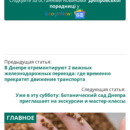
Слідкуйте за останніми новинами
Дніпровської
порадниці
у
G
o
o
g
l
e
N
e
w
s
Предыдущая статья:
В Днепре отремонтируют 2 важных
железнодорожных переезда: где временно
прекратят движение транспорта
Следующая статья:
Уже в эту субботу: Ботанический сад Днепра
приглашает на экскурсии и мастер-классы
ГЛАВНОЕ