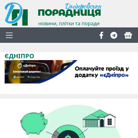
новини, плітки та поради
ЄДНІПРО