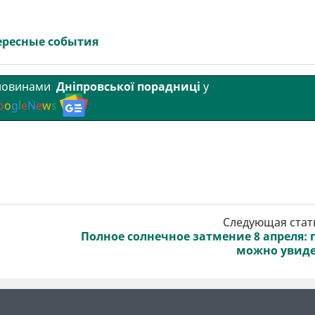
ересные события
 новинами
Дніпровської порадниці
у
o
o
g
l
e
N
e
w
s
Следующая стат
Полное солнечное затмение 8 апреля: 
можно увид