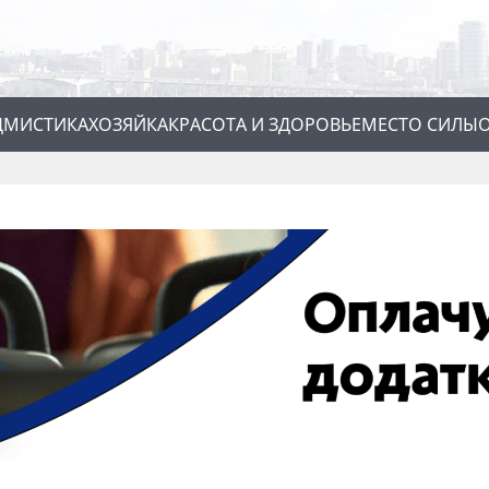
Д
МИСТИКА
ХОЗЯЙКА
КРАСОТА И ЗДОРОВЬЕ
МЕСТО СИЛЫ
О