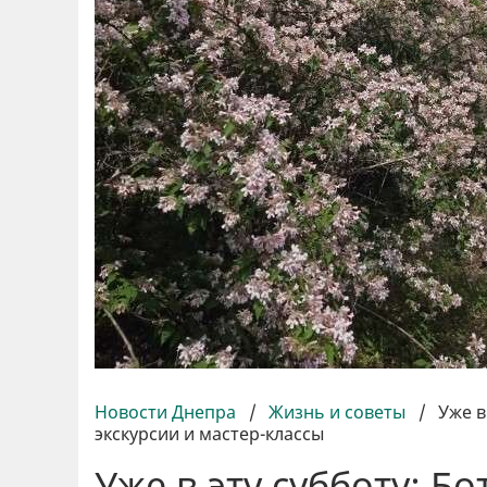
Новости Днепра
/
Жизнь и советы
/
Уже в
экскурсии и мастер-классы
Уже в эту субботу: Б