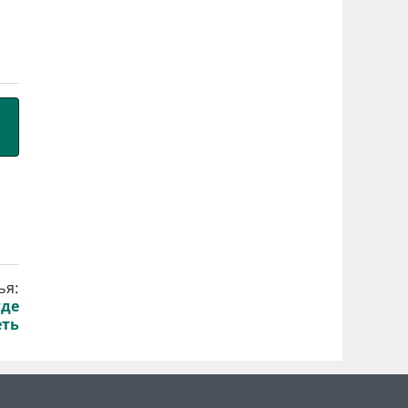
ья:
где
еть