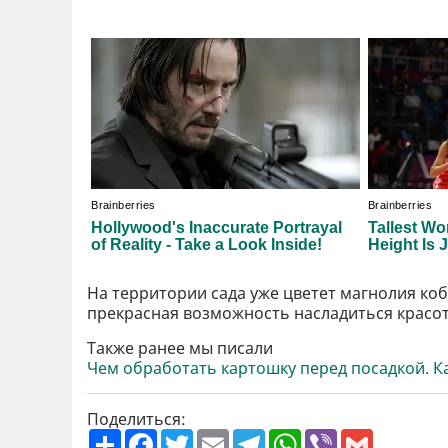
На территории сада уже цветет магнолия ко
прекрасная возможность насладиться красот
Также ранее мы писали
Чем обработать картошку перед посадкой. К
Поделиться:
П
F
T
E
T
W
V
G