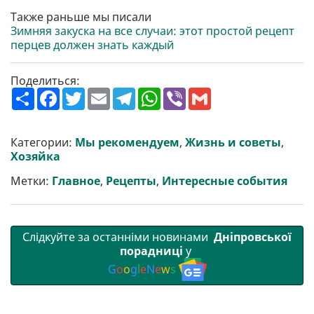
Также раньше мы писали
Зимняя закуска на все случаи: этот простой рецепт
перцев должен знать каждый
Поделиться:
П
F
T
E
T
W
V
G
о
a
w
m
e
h
i
m
ш
c
i
a
l
a
b
a
и
e
t
i
e
t
e
i
р
b
t
l
g
s
r
l
Категории:
Мы рекомендуем
,
Жизнь и советы
,
и
o
e
r
A
Хозяйка
т
o
r
a
p
и
k
m
p
Метки:
Главное
,
Рецепты
,
Интересные события
Слідкуйте за останніми новинами
Дніпровської
порадниці
у
G
o
o
g
l
e
N
e
w
s