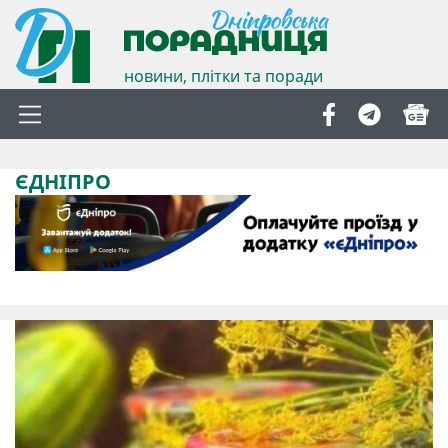
новини, плітки та поради
ЄДНІПРО