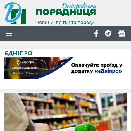
новини, плітки та поради
ЄДНІПРО