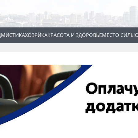
Д
МИСТИКА
ХОЗЯЙКА
КРАСОТА И ЗДОРОВЬЕ
МЕСТО СИЛЫ
О