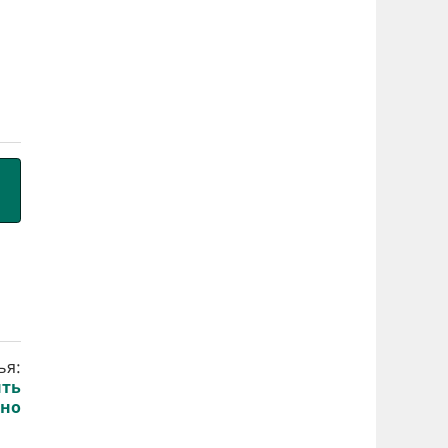
ья:
ыть
нно