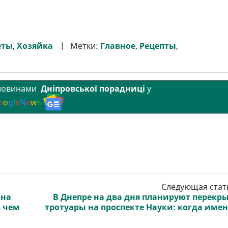
еты
,
Хозяйка
Метки:
Главное
,
Рецепты
,
 новинами
Дніпровської порадниці
у
o
o
g
l
e
N
e
w
s
Следующая стат
 на
В Днепре на два дня планируют перекр
в чем
тротуары на проспекте Науки: когда име