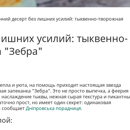
нний десерт без лишних усилий: тыквенно-творожная
лишних усилий: тыквенно-
 "Зебра"
 тепла и уюта, на помощь приходит настоящая звезда
я запеканка "Зебра". Это не просто выпечка, а феерия
е наслаждение тыквы, нежная сырая текстура и пикантн
аточно прост, но имеет один секрет: одинаковая
с, сообщает
Дніпровська порадниця.
лой: